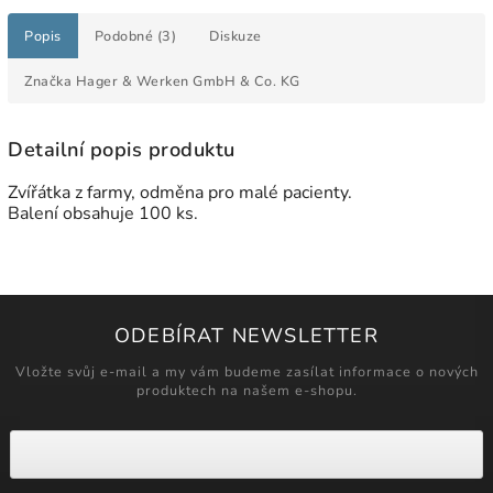
Popis
Podobné (3)
Diskuze
Značka
Hager & Werken GmbH & Co. KG
Detailní popis produktu
Zvířátka z farmy, odměna pro malé pacienty.
Balení obsahuje 100 ks.
ODEBÍRAT NEWSLETTER
Vložte svůj e-mail a my vám budeme zasílat informace o nových
produktech na našem e-shopu.