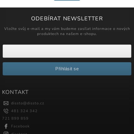
ODEBÍRAT NEWSLETTER
Vložte svůj e-mail a my vám budeme zasílat informace o nových
produktech na našem e-shopu.
Přihlásit se
KONTAKT
dissto
@
dissto.cz
481 324 342
721 899 859
Facebook
disstocz