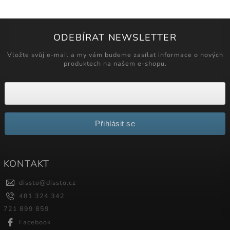
ODEBÍRAT NEWSLETTER
Vložte svůj e-mail a my vám budeme zasílat informace o nových
produktech na našem e-shopu.
Přihlásit se
KONTAKT
dissto
@
dissto.cz
481 324 342
721 899 859
Facebook