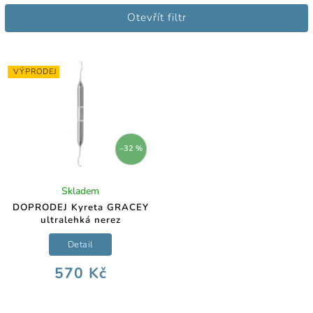
Nejlevnější
Otevřít filtr
Nejdražší
Abecedně
VÝPRODEJ
–32 %
Skladem
DOPRODEJ Kyreta GRACEY
ultralehká nerez
Detail
570 Kč