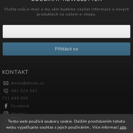
Vložte svůj e-mail a my vám budeme zasílat informace o nových
produktech na našem e-shopu.
Přihlásit se
KONTAKT
dissto
@
dissto.cz
481 324 342
721 899 859
Facebook
disstocz
Tento web používá soubory cookie. Dalším procházením tohoto
webu vyjadřujete souhlas s jejich používáním.. Více informací
zde
.
Copyright 2026
Dissto
. Všechna práva vyhrazena.