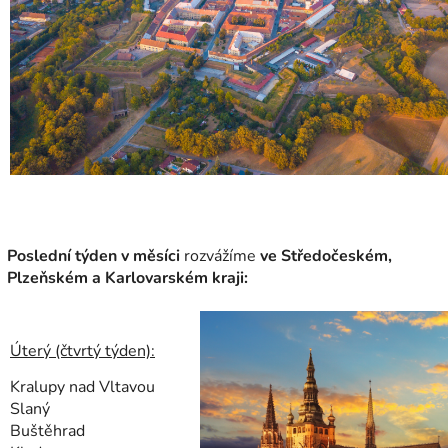
Poslední týden v měsíci
rozvážíme
ve Středočeském,
Plzeňském a Karlovarském kraji:
Úterý (čtvrtý týden):
Kralupy nad Vltavou
Slaný
Buštěhrad