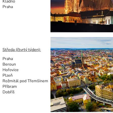
Kladno
Praha
Středa (čtvrtý týden):
Praha
Beroun
Hořovice
Plzeň
Rožmitál pod Třemšínem
Příbram
Dobříš