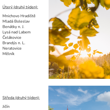
Úterý (druhý týden):
Mnichovo Hradiště
Mladá Boleslav
Benátky n. J.
Lysá nad Labem
Čelákovice
Brandýs n. L.
Neratovice
Mělník
Středa (druhý týden):
Jičín