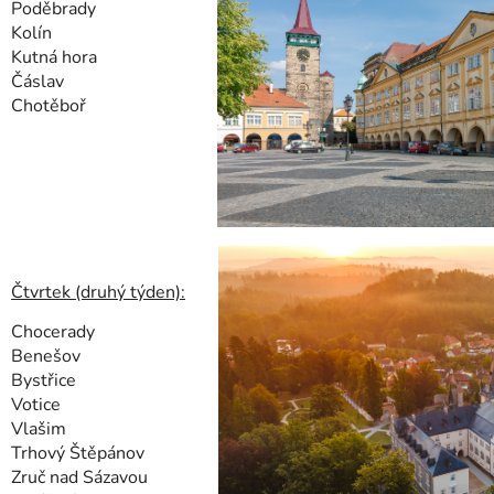
Poděbrady
Kolín
Kutná hora
Čáslav
Chotěboř
Čtvrtek (druhý týden):
Chocerady
Benešov
Bystřice
Votice
Vlašim
Trhový Štěpánov
Zruč nad Sázavou