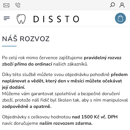
Hledat
NÁŠ ROZVOZ
Po celý rok mimo července zajišťujeme
pravidelný rozvoz
zboží přímo do ordinací
našich zákazníků.
Díky této službě můžete svou objednávku pohodlně
předem
naplánovat a vědět, který den v měsíci můžete očekávat
její dodání.
Můžeme vám garantovat spolehlivé a bezpečné doručení
zboží, protože náš řidič byl školen tak, aby s ním manipuloval
zodpovědně a opatrně.
Objednávky s celkovou hodnotou
nad 1500 Kč vč. DPH
navíc doručujeme
naším rozvozem zdarma.