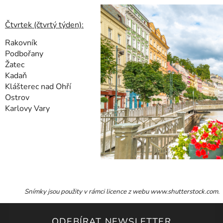
Čtvrtek (čtvrtý týden):
Rakovník
Podbořany
Žatec
Kadaň
Klášterec nad Ohří
Ostrov
Karlovy Vary
Snímky jsou použity v rámci licence z webu www.shutterstock.com.
ODEBÍRAT NEWSLETTER