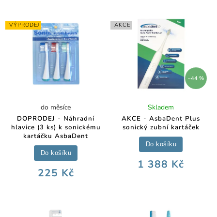
VÝPRODEJ
AKCE
–44 %
do měsíce
Skladem
DOPRODEJ - Náhradní
AKCE - AsbaDent Plus
hlavice (3 ks) k sonickému
sonický zubní kartáček
kartáčku AsbaDent
Do košíku
Do košíku
1 388 Kč
225 Kč