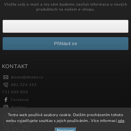
Vložte svůj e-mail a my vám budeme zasílat informace o nových
produktech na našem e-shopu.
Přihlásit se
KONTAKT
dissto
@
dissto.cz
481 324 342
721 899 859
Facebook
disstocz
Tento web používá soubory cookie. Dalším procházením tohoto
webu vyjadřujete souhlas s jejich používáním.. Více informací
zde
.
Copyright 2026
Dissto
. Všechna práva vyhrazena.
Nastavení