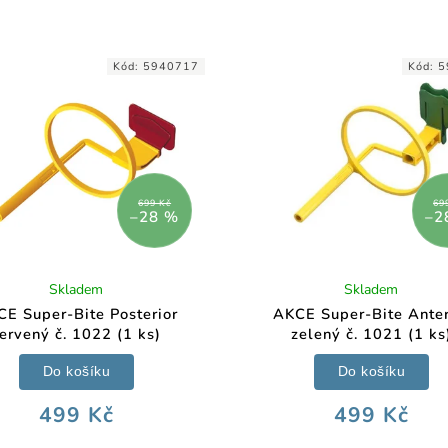
Kód:
5940717
Kód:
5
699 Kč
69
–28 %
–2
Skladem
Skladem
E Super-Bite Posterior
AKCE Super-Bite Anter
ervený č. 1022 (1 ks)
zelený č. 1021 (1 ks
Do košíku
Do košíku
499 Kč
499 Kč