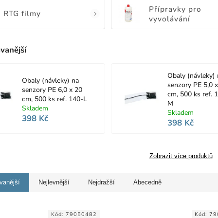
Přípravky pro
RTG filmy
vyvolávání
vanější
Obaly (návleky) 
Obaly (návleky) na
senzory PE 5,0 
senzory PE 6,0 x 20
cm, 500 ks ref. 
cm, 500 ks ref. 140-L
M
Skladem
Skladem
398 Kč
398 Kč
Zobrazit více produktů
vanější
Nejlevnější
Nejdražší
Abecedně
Kód:
79050482
Kód:
79