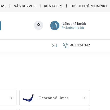
NÁS
NÁŠ ROZVOZ
KONTAKTY
OBCHODNÍ PODMÍNKY
Nákupní košík
Prázdný košík
481 324 342
Ochranné límce