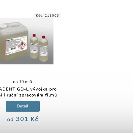
Kód:
219005
do 10 dnů
DENT GD-L vývojka pro
ní i ruční zpracování filmů
Detail
301 Kč
od