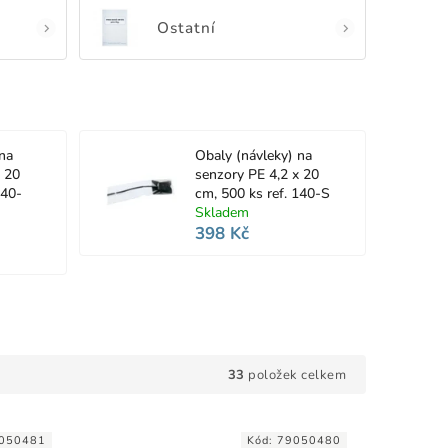
Ostatní
na
Obaly (návleky) na
x 20
senzory PE 4,2 x 20
140-
cm, 500 ks ref. 140-S
Skladem
398 Kč
33
položek celkem
050481
Kód:
79050480