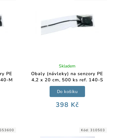
Skladem
ory PE
Obaly (návleky) na senzory PE
 140-M
4,2 x 20 cm, 500 ks ref. 140-S
Do košíku
398 Kč
653600
Kód:
310503