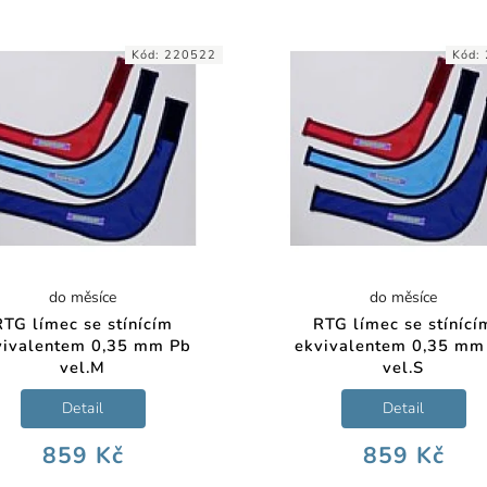
Kód:
220522
Kód:
do měsíce
do měsíce
RTG límec se stínícím
RTG límec se stínící
vivalentem 0,35 mm Pb
ekvivalentem 0,35 mm
vel.M
vel.S
Detail
Detail
859 Kč
859 Kč