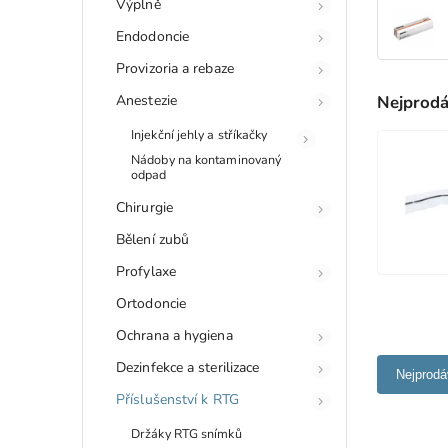
Výplně
Endodoncie
Provizoria a rebaze
Anestezie
Nejprodá
Injekční jehly a stříkačky
Nádoby na kontaminovaný
odpad
Chirurgie
Bělení zubů
Profylaxe
Ortodoncie
Ochrana a hygiena
Dezinfekce a sterilizace
Nejprodá
Příslušenství k RTG
Držáky RTG snímků