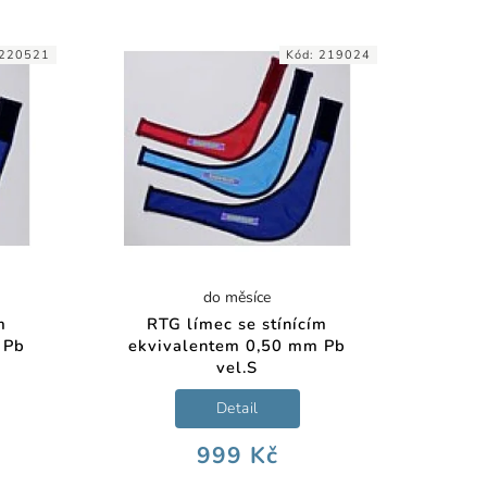
220521
Kód:
219024
do měsíce
m
RTG límec se stínícím
 Pb
ekvivalentem 0,50 mm Pb
vel.S
Detail
999 Kč