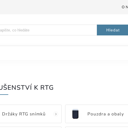
O 
Hledat
UŠENSTVÍ K RTG
Držáky RTG snímků
Pouzdra a obaly