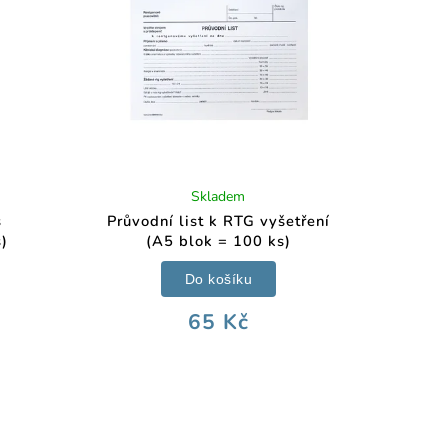
Skladem
s
Průvodní list k RTG vyšetření
s)
(A5 blok = 100 ks)
Do košíku
65 Kč