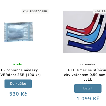
Kód:
ROSZ0025B
Kód:
79
Skladem
do měsíce
TG ochranné návleky
RTG límec se stínící
VERdent 25B (100 ks)
ekvivalentem 0,50 mm
vel.L
Do košíku
Detail
530 Kč
1 099 Kč