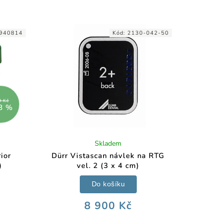
940814
Kód:
2130-042-50
9 Kč
8 %
Skladem
ior
Dürr Vistascan návlek na RTG
)
vel. 2 (3 x 4 cm)
Do košíku
8 900 Kč