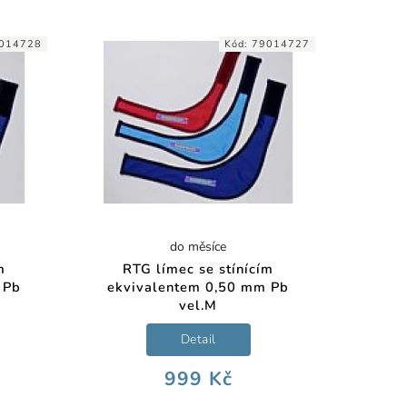
014728
Kód:
79014727
do měsíce
m
RTG límec se stínícím
 Pb
ekvivalentem 0,50 mm Pb
vel.M
Detail
999 Kč