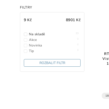
FILTRY
9
Kč
8901
Kč
23
Na skladě
0
Akce
0
Novinka
0
Tip
RT
Vis
ROZBALIT FILTR
1
18