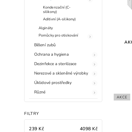
Kondenzační (C-
silikony)
Aditivní (A-silikony)
Algináty
Pomůcky pro otiskování
AKC
Bělení zubů
Ochrana a hygiena
Dezinfekce a sterilizace
Nerezové a skleněné výrobky
Úklidové prostředky
Různé
AKCE
FILTRY
239
Kč
4098
Kč