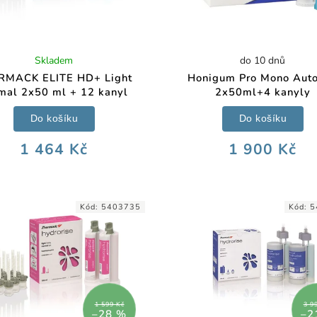
Skladem
do 10 dnů
RMACK ELITE HD+ Light
Honigum Pro Mono Aut
mal 2x50 ml + 12 kanyl
2x50ml+4 kanyly
Do košíku
Do košíku
1 464 Kč
1 900 Kč
Kód:
5403735
Kód:
5
1 599 Kč
3 9
–28 %
–2