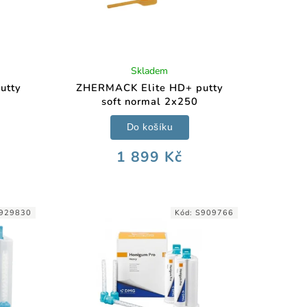
Skladem
utty
ZHERMACK Elite HD+ putty
soft normal 2x250
Do košíku
1 899 Kč
929830
Kód:
S909766