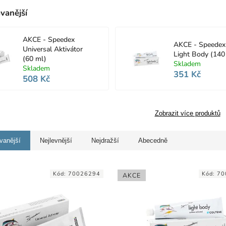
vanější
AKCE - Speedex
AKCE - Speedex
Universal Aktivátor
Light Body (140
(60 ml)
Skladem
Skladem
351 Kč
508 Kč
Zobrazit více produktů
vanější
Nejlevnější
Nejdražší
Abecedně
Kód:
70026294
Kód:
70
AKCE