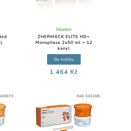
Skladem
ted
ZHERMACK ELITE HD+
)
Monophase 2x50 ml + 12
kanyl
Do košíku
1 464 Kč
540073
Kód:
540268