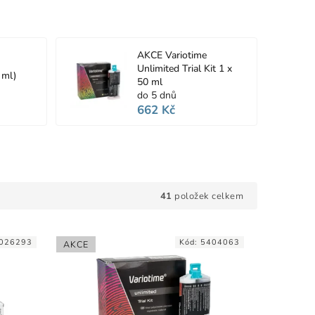
AKCE Variotime
Unlimited Trial Kit 1 x
 ml)
50 ml
do 5 dnů
662 Kč
41
položek celkem
026293
Kód:
5404063
AKCE