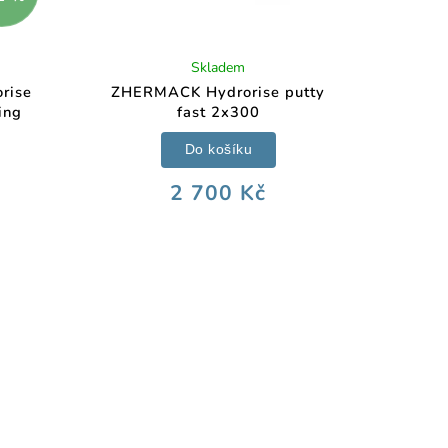
Skladem
rise
ZHERMACK Hydrorise putty
ing
fast 2x300
Do košíku
2 700 Kč