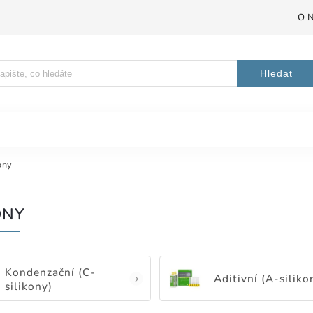
O 
Hledat
ony
ONY
Kondenzační (C-
Aditivní (A-siliko
silikony)