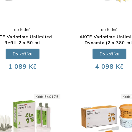
do 5 dnů
do 5 dnů
CE Variotime Unlimited
AKCE Variotime Unlimi
Refill 2 x 50 ml
Dynamix (2 x 380 ml
Do košíku
Do košíku
1 089 Kč
4 098 Kč
Kód:
540175
Kód: