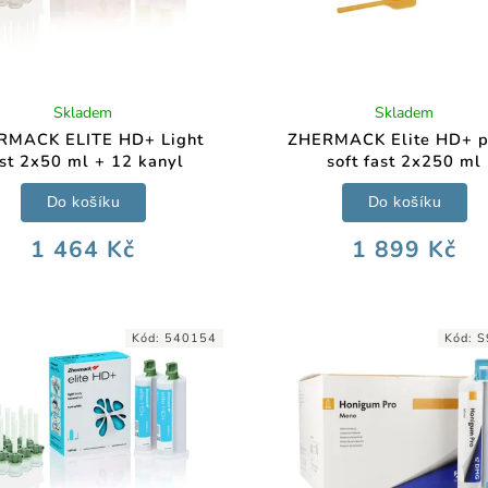
Skladem
Skladem
RMACK ELITE HD+ Light
ZHERMACK Elite HD+ p
ast 2x50 ml + 12 kanyl
soft fast 2x250 ml
Do košíku
Do košíku
1 464 Kč
1 899 Kč
Kód:
540154
Kód:
S