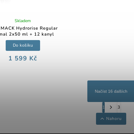
Skladem
MACK Hydrorise Regular
mal 2x50 ml + 12 kanyl
Do košíku
1 599 Kč
Načíst 16 dalších
1
3
Nahoru