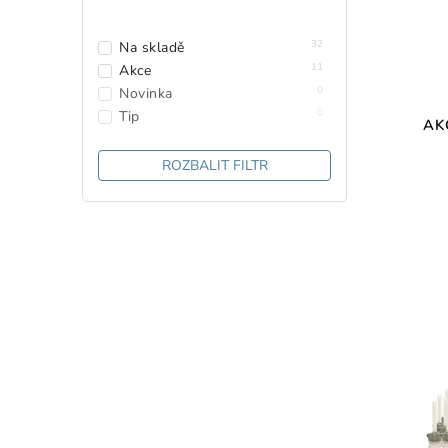
32
Na skladě
11
Akce
0
Novinka
0
Tip
AK
ROZBALIT FILTR