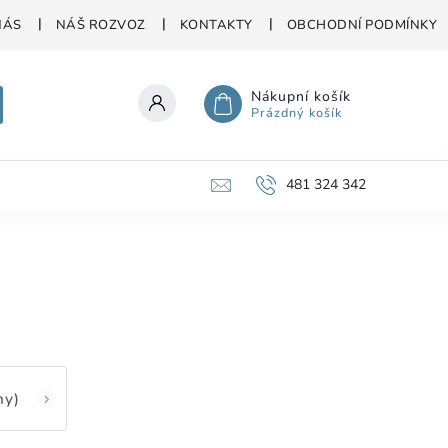
NÁS
NÁŠ ROZVOZ
KONTAKTY
OBCHODNÍ PODMÍNKY
Nákupní košík
Prázdný košík
481 324 342
ny)