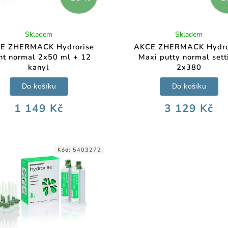
Skladem
Skladem
E ZHERMACK Hydrorise
AKCE ZHERMACK Hydro
ht normal 2x50 ml + 12
Maxi putty normal sett
kanyl
2x380
Do košíku
Do košíku
1 149 Kč
3 129 Kč
Kód:
5403272