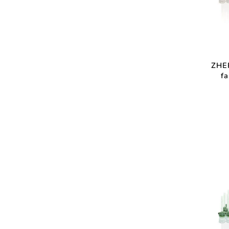
ZHE
f