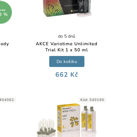
0 Kč
8 %
do 5 dnů
Body
AKCE Variotime Unlimited
Trial Kit 1 x 50 ml
Do košíku
662 Kč
404062
Kód:
540190