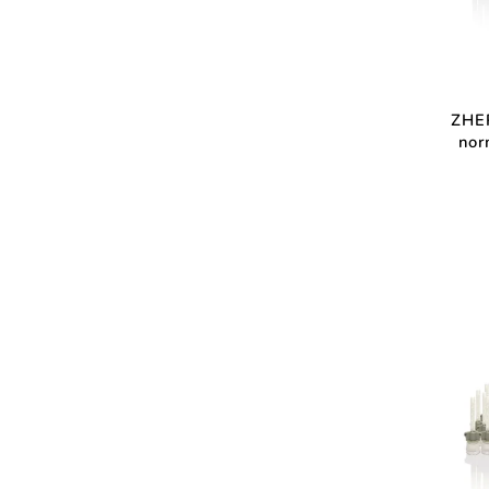
ZHE
nor