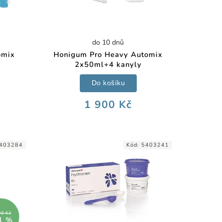
do 10 dnů
omix
Honigum Pro Heavy Automix
2x50ml+4 kanyly
Do košíku
1 900 Kč
403284
Kód:
5403241
99 Kč
1 %