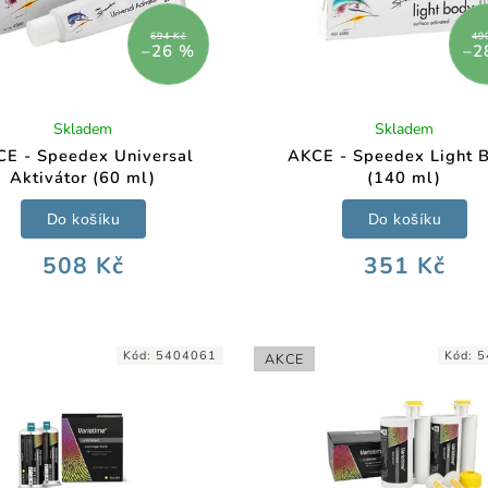
694 Kč
49
–26 %
–2
Skladem
Skladem
E - Speedex Universal
AKCE - Speedex Light 
Aktivátor (60 ml)
(140 ml)
Do košíku
Do košíku
508 Kč
351 Kč
Kód:
5404061
Kód:
5
AKCE