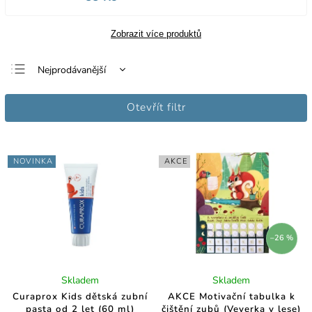
Zobrazit více produktů
Nejprodávanější
Nejlevnější
Otevřít filtr
Nejdražší
Abecedně
NOVINKA
AKCE
–26 %
Skladem
Skladem
Curaprox Kids dětská zubní
AKCE Motivační tabulka k
pasta od 2 let (60 ml)
čištění zubů (Veverka v lese)