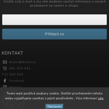
Vložte svůj e-mail a my vám budeme zasílat informace o nových
produktech na našem e-shopu.
Přihlásit se
KONTAKT
dissto
@
dissto.cz
481 324 342
721 899 859
Facebook
disstocz
Tento web používá soubory cookie. Dalším procházením tohoto
webu vyjadřujete souhlas s jejich používáním.. Více informací
zde
.
Copyright 2026
Dissto
. Všechna práva vyhrazena.
Nastavení
Vytvořil
Shoptet
| Design
Shoptak.cz.