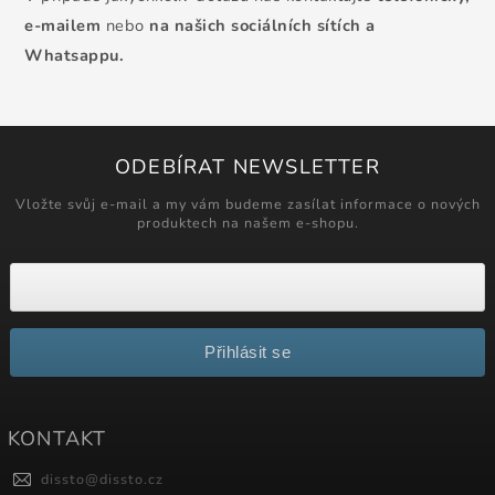
e-mailem
nebo
na našich sociálních sítích a
Whatsappu.
ODEBÍRAT NEWSLETTER
Vložte svůj e-mail a my vám budeme zasílat informace o nových
produktech na našem e-shopu.
Přihlásit se
KONTAKT
dissto
@
dissto.cz