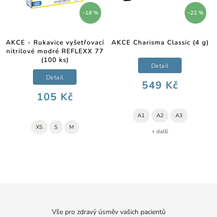
–18 %
–22 %
AKCE - Rukavice vyšetřovací
AKCE Charisma Classic (4 g)
nitrilové modré REFLEXX 77
(100 ks)
Detail
Detail
549 Kč
105 Kč
A1
A2
A3
XS
S
M
+ další
Vše pro zdravý úsměv vašich pacientů