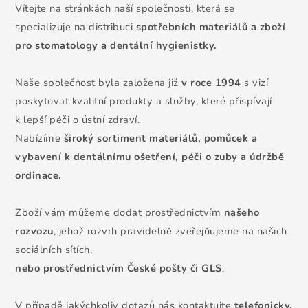
Vítejte na stránkách naší společnosti, která se
specializuje na distribuci
spotřebních
materiálů a zboží
pro stomatology a dentální hygienistky.
Naše společnost byla založena již
v roce 1994
s vizí
poskytovat kvalitní produkty a služby, které přispívají
k lepší péči o ústní zdraví.
Nabízíme
široký sortiment materiálů, pomůcek a
vybavení k dentálnímu ošetření, péči o zuby a údržbě
ordinace.
Zboží vám můžeme dodat prostřednictvím
našeho
rozvozu
, jehož rozvrh pravidelně zveřejňujeme na našich
sociálních sítích,
nebo prostřednictvím České pošty či GLS
.
V případě jakýchkoliv dotazů nás kontaktujte
telefonicky,