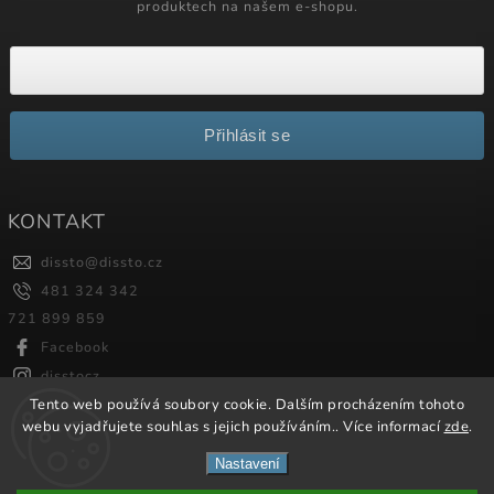
produktech na našem e-shopu.
Přihlásit se
KONTAKT
dissto
@
dissto.cz
481 324 342
721 899 859
Facebook
disstocz
Tento web používá soubory cookie. Dalším procházením tohoto
webu vyjadřujete souhlas s jejich používáním.. Více informací
zde
.
Copyright 2026
Dissto
. Všechna práva vyhrazena.
Nastavení
Vytvořil
Shoptet
| Design
Shoptak.cz.