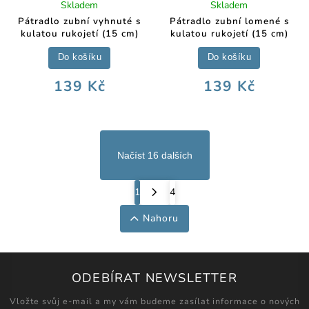
Skladem
Skladem
Pátradlo zubní vyhnuté s
Pátradlo zubní lomené s
kulatou rukojetí (15 cm)
kulatou rukojetí (15 cm)
Do košíku
Do košíku
139 Kč
139 Kč
Načíst 16 dalších
1
4
Nahoru
ODEBÍRAT NEWSLETTER
Vložte svůj e-mail a my vám budeme zasílat informace o nových