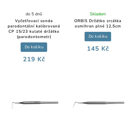
do 5 dnů
Skladem
Vyčetřovací sonda
ORBIS Držátko zrcátka
parodontální kalibrovaná
osmihran plné 12,5cm
CP 15/23 kulaté držátko
(parodontometr)
Do košíku
145 Kč
Do košíku
219 Kč