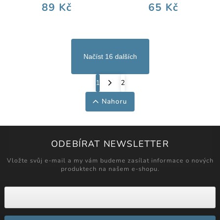
89 Kč
65 Kč
Načíst 16 dalších
1
2
Nahoru
ODEBÍRAT NEWSLETTER
Vložte svůj e-mail a my vám budeme zasílat informace o nových
produktech na našem e-shopu.