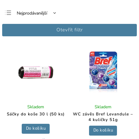
Nejprodávanější
Nejlevnější
Otevřít filtr
Nejdražší
Abecedně
Skladem
Skladem
Sáčky do koše 30 l (50 ks)
WC závěs Bref Levandule –
4 kuličky 51g
Do košíku
Do košíku