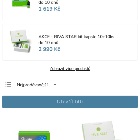
do 10 dnů
1 619 Kč
AKCE - RIVA STAR kit kapsle 10+10ks
do 10 dnů
2 990 Kč
Zobrazit více produktů
Nejprodávanější
Nejlevnější
Otevřít filtr
Nejdražší
Abecedně