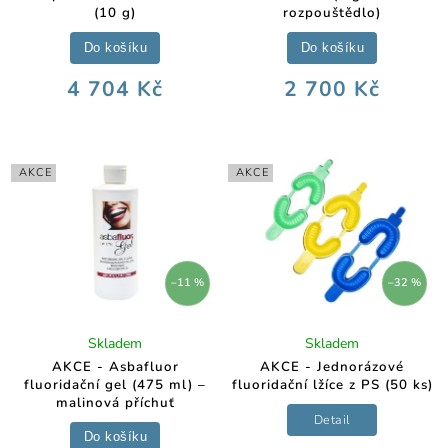
(10 g)
rozpouštědlo)
Do košíku
Do košíku
4 704 Kč
2 700 Kč
AKCE
AKCE
–11 %
–32 %
Skladem
Skladem
AKCE - Asbafluor
AKCE - Jednorázové
fluoridační gel (475 ml) –
fluoridační lžíce z PS (50 ks)
malinová příchuť
Detail
Do košíku