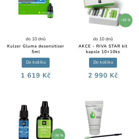
–36 %
do 10 dnů
do 10 dnů
Kulzer Gluma desensitiser
AKCE - RIVA STAR kit
5ml
kapsle 10+10ks
Do košíku
Do košíku
1 619 Kč
2 990 Kč
–36 %