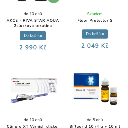
do 10 dnů
Skladem
AKCE - RIVA STAR AQUA
Fluor Protector S
2slozková tekutina
Do košíku
Do košíku
2 049 Kč
2 990 Kč
do 10 dnů
do 5 dnů
Clinpro XT Varnish clicker
Bifluorid 10 (4 g + 10 ml