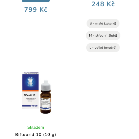
248 Kč
799 Kč
S - malé (zelené)
M - střední (žluté)
L - velké (modré)
Skladem
Bifluorid 10 (10 g)