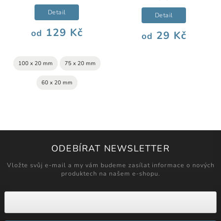
Detail
Detail
129 Kč
od
29 Kč
od
100 x 20 mm
75 x 20 mm
60 x 20 mm
ODEBÍRAT NEWSLETTER
Vložte svůj e-mail a my vám budeme zasílat informace o nových
produktech na našem e-shopu.