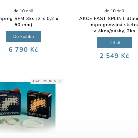
do 10 dnů
do 10 dnů
apreg SFM 3ks (2 x 0,2 x
AKCE FAST SPLINT dlah
60 mm)
impregnovaná skeln
vlákna/pásky, 2ks
Do košíku
Detail
6 790 Kč
2 549 Kč
Kód:
69000557