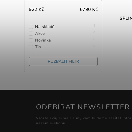
922
Kč
6790
Kč
SPLI
2
Na skladě
0
Akce
0
Novinka
0
Tip
ROZBALIT FILTR
ODEBÍRAT NEWSLETTER
Vložte svůj e-mail a my vám budeme zasílat info
našem e-shopu.