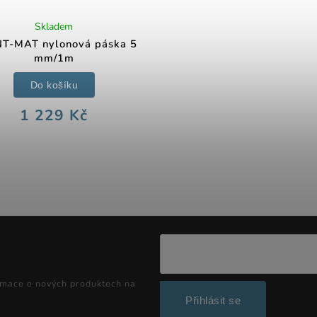
Skladem
NT-MAT nylonová páska 5
mm/1m
Do košíku
1 229 Kč
rmace o nových produktech na
Přihlásit se