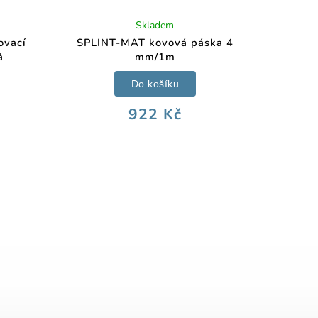
Skladem
ovací
SPLINT-MAT kovová páska 4
á
mm/1m
Do košíku
922 Kč