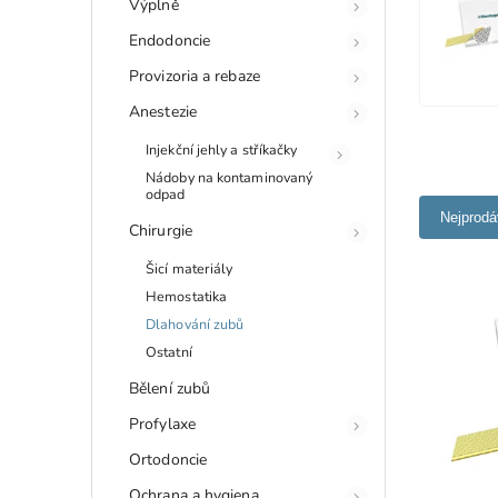
Výplně
Endodoncie
Provizoria a rebaze
Anestezie
Injekční jehly a stříkačky
Nádoby na kontaminovaný
odpad
Nejprodá
Chirurgie
Šicí materiály
Hemostatika
Dlahování zubů
Ostatní
Bělení zubů
Profylaxe
Ortodoncie
Ochrana a hygiena