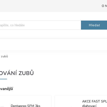
O 
Hledat
 zubů
OVÁNÍ ZUBŮ
vanější
AKCE FAST SPL
Dentapreg SFM 3ks
dlahovací