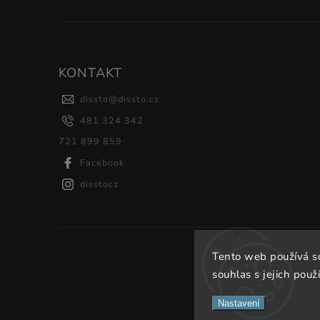
KONTAKT
dissto
@
dissto.cz
481 324 342
721 899 859
Facebook
disstocz
Tento web používá s
souhlas s jejich použ
Nastavení