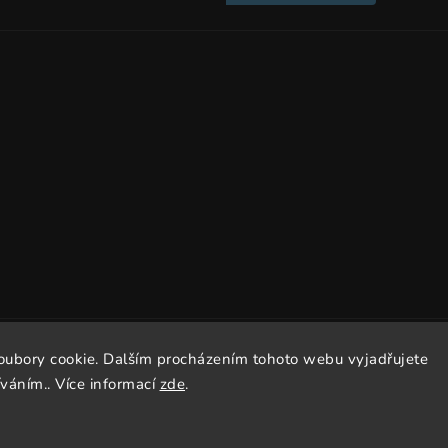
oubory cookie. Dalším procházením tohoto webu vyjadřujete
Copyright 2026
Dissto
. Všechna práva vyhrazena.
íváním.. Více informací
zde
.
Vytvořil
Shoptet
| Design
Shoptak.cz.