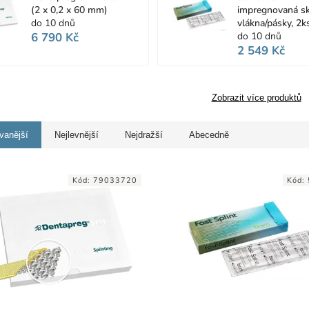
(2 x 0,2 x 60 mm)
impregnovaná s
do 10 dnů
vlákna/pásky, 2k
6 790 Kč
do 10 dnů
2 549 Kč
Zobrazit více produktů
vanější
Nejlevnější
Nejdražší
Abecedně
Kód:
79033720
Kód: