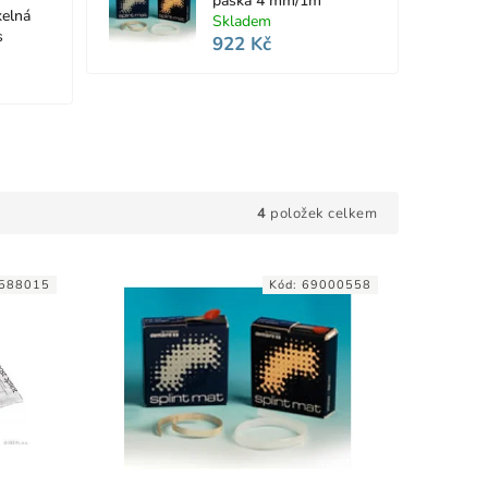
páska 4 mm/1m
kelná
Skladem
s
922 Kč
4
položek celkem
588015
Kód:
69000558