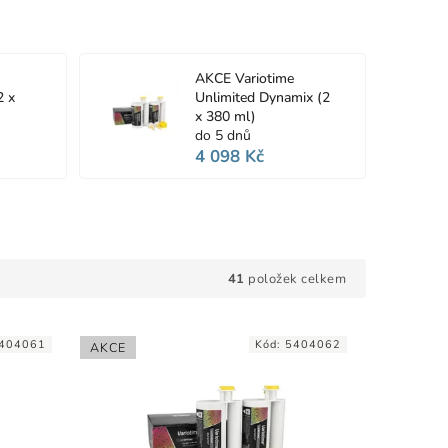
AKCE Variotime
2 x
Unlimited Dynamix (2
x 380 ml)
do 5 dnů
4 098 Kč
41
položek celkem
404061
Kód:
5404062
AKCE