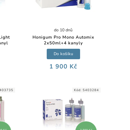
do 10 dnů
ight
Honigum Pro Mono Automix
anyl
2x50ml+4 kanyly
Do košíku
1 900 Kč
403735
Kód:
5403284
99 Kč
3 999 Kč