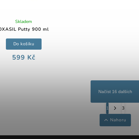
Skladem
OXASIL Putty 900 ml
Do košíku
599 Kč
Načíst 16 dalších
1
3
Nahoru