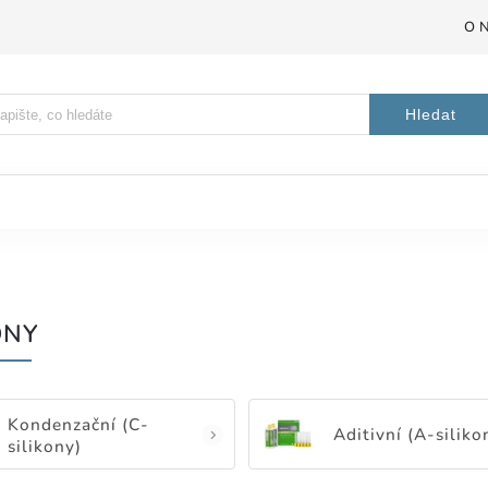
O 
Hledat
ONY
Kondenzační (C-
Aditivní (A-siliko
silikony)