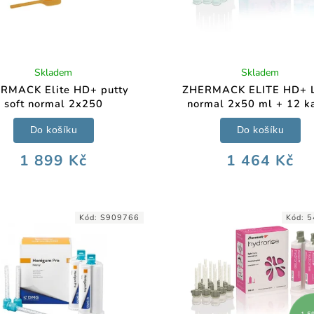
Skladem
Skladem
RMACK Elite HD+ putty
ZHERMACK ELITE HD+ L
soft normal 2x250
normal 2x50 ml + 12 k
Do košíku
Do košíku
1 899 Kč
1 464 Kč
Kód:
S909766
Kód:
5
1 5