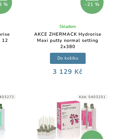
8 %
–21 %
Skladem
rise
AKCE ZHERMACK Hydrorise
+ 12
Maxi putty normal setting
2x380
Do košíku
3 129 Kč
403272
Kód:
5403251