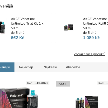
vanější
AKCE Variotime
AKCE Variotime
Unlimited Trial Kit 1 x
Unlimited Refill 
50 ml
50 ml
do 5 dnů
do 5 dnů
662 Kč
1 089 Kč
Zobrazit více produktů
vanější
Nejlevnější
Nejdražší
Abecedně
Kód:
5404063
Kód:
5
AKCE