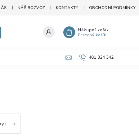
NÁS
NÁŠ ROZVOZ
KONTAKTY
OBCHODNÍ PODMÍNKY
Nákupní košík
Prázdný košík
481 324 342
ny)