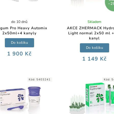
–2
do 10 dnů
Skladem
igum Pro Heavy Automix
AKCE ZHERMACK Hydro
2x50ml+4 kanyly
Light normal 2x50 ml 
kanyl
Do košíku
Do košíku
1 900 Kč
1 149 Kč
Kód:
5403241
Kód:
5