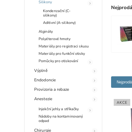
Silikony
Nejprodá
Kondenzační (C-
silikony)
Aditivní (A-silikony)
Algináty
Polyéterové hmoty
Materiály pro registraci skusu
Materiály pro funkční otisky
Pomůcky pro otiskování
Výplně
Endodoncie
Nejprodá
Provizoria a rebaze
Anestezie
AKCE
Injekční jehly a stříkačky
Nádoby na kontaminovaný
odpad
Chirurgie