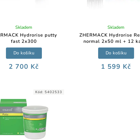
Skladem
Skladem
RMACK Hydrorise putty
ZHERMACK Hydrorise Re
fast 2x300
normal 2x50 ml + 12 k
Do košíku
Do košíku
2 700 Kč
1 599 Kč
Kód:
5402533