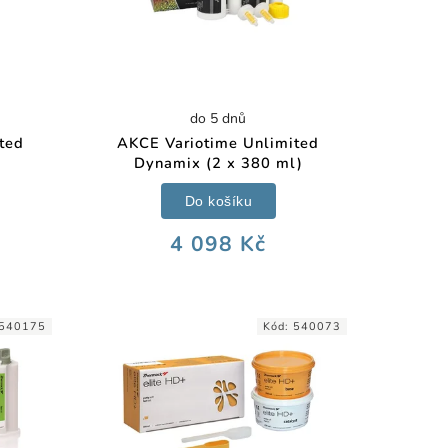
do 5 dnů
ted
AKCE Variotime Unlimited
Dynamix (2 x 380 ml)
Do košíku
4 098 Kč
540175
Kód:
540073