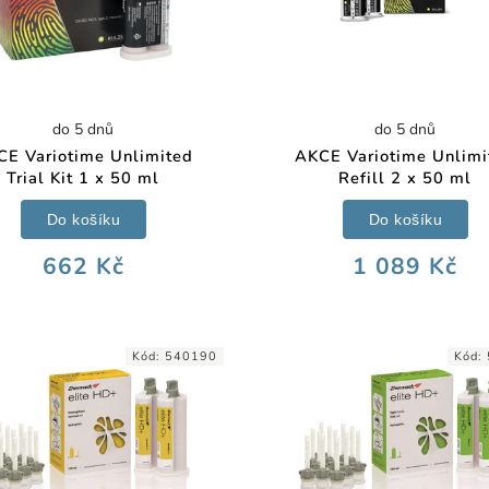
do 5 dnů
do 5 dnů
CE Variotime Unlimited
AKCE Variotime Unlimi
Trial Kit 1 x 50 ml
Refill 2 x 50 ml
Do košíku
Do košíku
662 Kč
1 089 Kč
Kód:
540190
Kód: