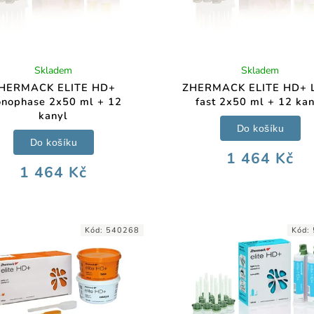
Skladem
Skladem
HERMACK ELITE HD+
ZHERMACK ELITE HD+ L
nophase 2x50 ml + 12
fast 2x50 ml + 12 kan
kanyl
Do košíku
Do košíku
1 464 Kč
1 464 Kč
Kód:
540268
Kód: