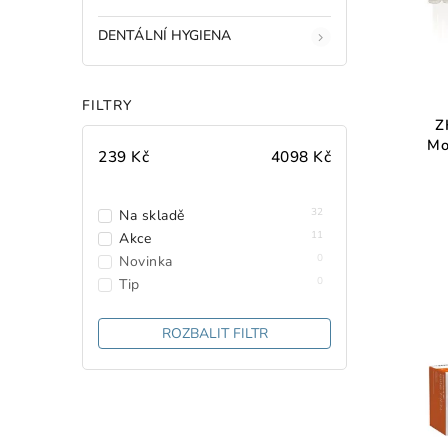
DENTÁLNÍ HYGIENA
FILTRY
Z
Mo
239
Kč
4098
Kč
32
Na skladě
11
Akce
0
Novinka
0
Tip
ROZBALIT FILTR