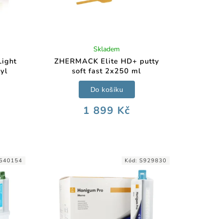
Skladem
ight
ZHERMACK Elite HD+ putty
yl
soft fast 2x250 ml
Do košíku
1 899 Kč
540154
Kód:
S929830