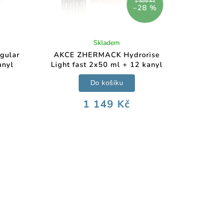
1 599 Kč
–28 %
Skladem
gular
AKCE ZHERMACK Hydrorise
anyl
Light fast 2x50 ml + 12 kanyl
Do košíku
1 149 Kč