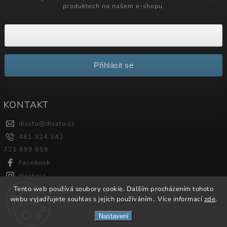
produktech na našem e-shopu.
Přihlásit se
KONTAKT
dissto
@
dissto.cz
481 324 342
721 899 859
Facebook
disstocz
Tento web používá soubory cookie. Dalším procházením tohoto
webu vyjadřujete souhlas s jejich používáním.. Více informací
zde
.
Copyright 2026
Dissto
. Všechna práva vyhrazena.
Nastavení
Vytvořil
Shoptet
| Design
Shoptak.cz.