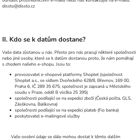
odhlásit prostřednictvím e-mailu nebo nás kontaktujte na e-mailu:
dissto@dissto.cz
II. Kdo se k datům dostane?
Vaše data zůstanou u nás. Přesto pro nás pracují některé společnosti
nebo jiné osoby, které se k datům dostanou proto, že nám pomáhají
s chodem našeho e-shopu. Jsou to:
provozovatel e-shopové platformy Shoptet (společnost
Shoptet a.s., se sídlem Dvořeckého 628/8, Břevnov, 169 00,
Praha 6, IČ 289 35 675, společnost je zapsaná u Městského
soudu v Praze, oddíl B vložka 25 395)
společnosti podílející se na expedici zboží (Česká pošta, GLS,
Zásilkovna, Balíkovna)
společnosti podílející se na expedici plateb (Fio banka)
poskytovatel e-mailingové služby
Vaše osobní údaje se dále mohou dostat k těmto dalším