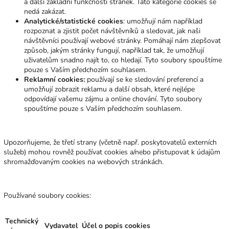
a další základní funkčnosti stránek. Tato kategorie cookies se
nedá zakázat.
Analytické/statistické cookies
: umožňují nám například
rozpoznat a zjistit počet návštěvníků a sledovat, jak naši
návštěvníci používají webové stránky. Pomáhají nám zlepšovat
způsob, jakým stránky fungují, například tak, že umožňují
uživatelům snadno najít to, co hledají. Tyto soubory spouštíme
pouze s Vaším předchozím souhlasem.
Reklamní cookies:
používají se ke sledování preferencí a
umožňují zobrazit reklamu a další obsah, které nejlépe
odpovídají vašemu zájmu a online chování. Tyto soubory
spouštíme pouze s Vaším předchozím souhlasem.
Upozorňujeme, že třetí strany (včetně např. poskytovatelů externích
služeb) mohou rovněž používat cookies a/nebo přistupovat k údajům
shromažďovaným cookies na webových stránkách.
Používané soubory cookies:
Technický
Vydavatel
Účel o popis cookies