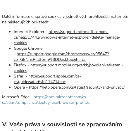
Další informace o správě cookies v jednotlivých prohlížečích naleznete
na následujících odkazech:
Internet Explorer -
https://support.microsoft.com/cs-
cz/help/17442/windows-internet-explorer-delete-manage-
cookies
Google Chrome
-
https://support.google.com/chrome/answer/95647?
co=GENIE.Platform%3DDesktop&hl=cs
Firefox -
https://support.mozilla.org/cs/kb/povoleni-zakazani-
cookies
Safari -
https://support.apple.com/cs-
cz/guide/safari/sfri11471/mac
Opera -
https://help.opera.com/cs/latest/security-and-privacy/
Microsoft Edge -
https://docs.microsoft.com/cs-
cz/sccm/compliance/deploy-use/browser-profiles
V. Vaše práva v souvislosti se zpracováním