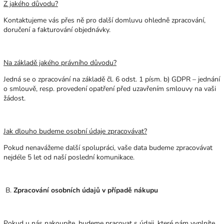
Z jakého důvodu?
Kontaktujeme vás přes ně pro další domluvu ohledně zpracování,
doručení a fakturování objednávky.
Na základě jakého právního důvodu?
Jedná se o zpracování na základě čl. 6 odst. 1 písm. b) GDPR – jednání
o smlouvě, resp. provedení opatření před uzavřením smlouvy na vaši
žádost.
Jak dlouho budeme osobní údaje zpracovávat?
Pokud nenavážeme další spolupráci, vaše data budeme zpracovávat
nejdéle 5 let od naší poslední komunikace.
B.
Zpracování osobních údajů v případě nákupu
Pokud u nás nakoupíte, budeme pracovat s údaji, které nám vyplníte.