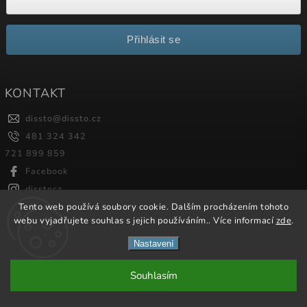
Přihlásit se
KONTAKT
dissto
@
dissto.cz
481 324 342
721 899 859
Facebook
disstocz
Tento web používá soubory cookie. Dalším procházením tohoto
webu vyjadřujete souhlas s jejich používáním.. Více informací
zde
.
Copyright 2026
Dissto
. Všechna práva vyhrazena.
Nastavení
Vytvořil
Shoptet
| Design
Shoptak.cz.
Souhlasím