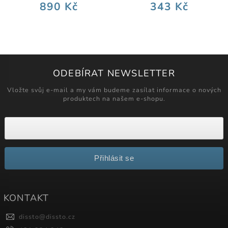
890 Kč
343 Kč
ODEBÍRAT NEWSLETTER
Vložte svůj e-mail a my vám budeme zasílat informace o nových
produktech na našem e-shopu.
Přihlásit se
KONTAKT
dissto
@
dissto.cz