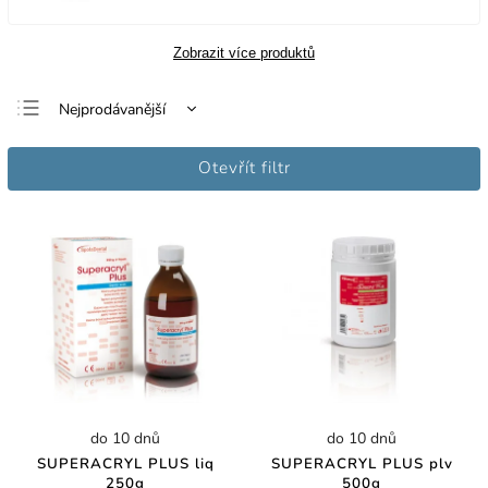
Zobrazit více produktů
Nejprodávanější
Nejlevnější
Otevřít filtr
Nejdražší
Abecedně
do 10 dnů
do 10 dnů
SUPERACRYL PLUS liq
SUPERACRYL PLUS plv
250g
500g