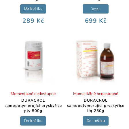
Detail
Do košíku
289 Kč
699 Kč
Momentálně nedostupné
Momentálně nedostupné
DURACROL
DURACROL
samopolymerující pryskyřice
samopolymerující pryskyřice
plv 500g
liq 250g
Do košíku
Do košíku