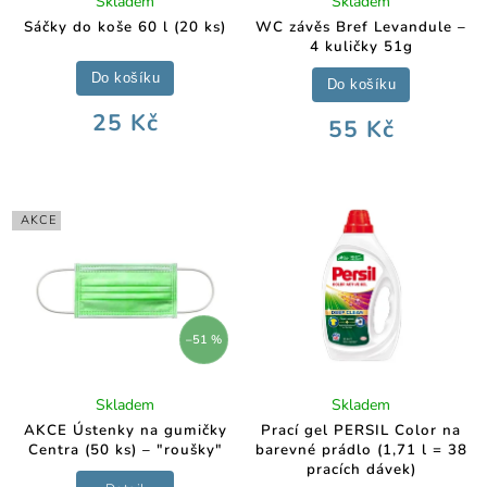
Skladem
Skladem
Sáčky do koše 60 l (20 ks)
WC závěs Bref Levandule –
4 kuličky 51g
Do košíku
Do košíku
25 Kč
55 Kč
AKCE
–51 %
Skladem
Skladem
AKCE Ústenky na gumičky
Prací gel PERSIL Color na
Centra (50 ks) – "roušky"
barevné prádlo (1,71 l = 38
pracích dávek)