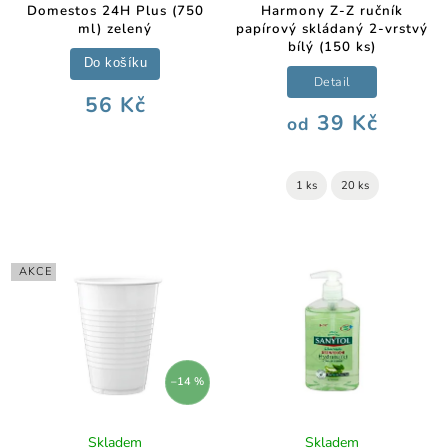
Domestos 24H Plus (750
Harmony Z-Z ručník
ml) zelený
papírový skládaný 2-vrstvý
bílý (150 ks)
Do košíku
Detail
56 Kč
39 Kč
od
1 ks
20 ks
AKCE
–14 %
Skladem
Skladem