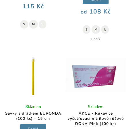
115 Kč
108 Kč
od
S
M
L
S
M
L
+ další
Skladem
Skladem
Savky s drátkem EURONDA
AKCE - Rukavice
(100 ks) – 15 cm
vyšetřovací nitrilové růžové
DONA Pink (100 ks)
Detail