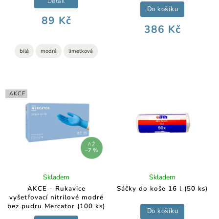
Detail
Do košíku
89 Kč
386 Kč
bílá
modrá
limetková
AKCE
AŽ
–7 %
Skladem
Skladem
AKCE - Rukavice
Sáčky do koše 16 l (50 ks)
vyšetřovací nitrilové modré
bez pudru Mercator (100 ks)
Do košíku