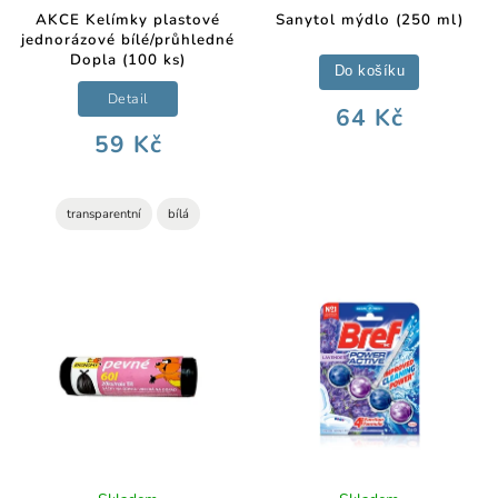
AKCE Kelímky plastové
Sanytol mýdlo (250 ml)
jednorázové bílé/průhledné
Dopla (100 ks)
Do košíku
Detail
64 Kč
59 Kč
transparentní
bílá