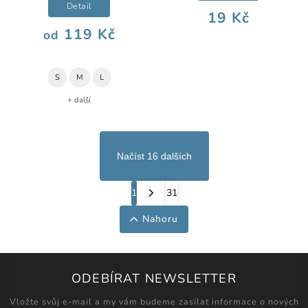
Detail
19 Kč
119 Kč
od
S
M
L
+ další
Načíst 16 dalších
1
31
Nahoru
ODEBÍRAT NEWSLETTER
Vložte svůj e-mail a my vám budeme zasílat informace o nových