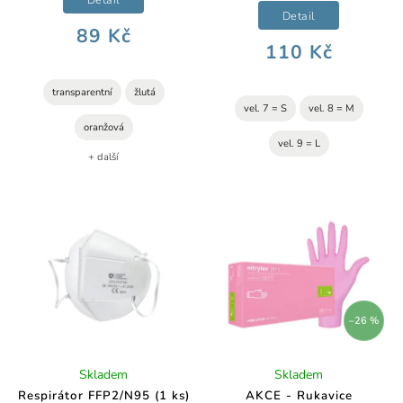
Detail
89 Kč
110 Kč
transparentní
žlutá
vel. 7 = S
vel. 8 = M
oranžová
vel. 9 = L
+ další
–26 %
Skladem
Skladem
Respirátor FFP2/N95 (1 ks)
AKCE - Rukavice