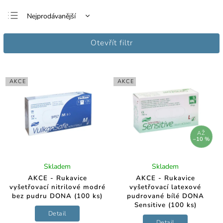
Nejprodávanější
Nejlevnější
Otevřít filtr
Nejdražší
Abecedně
AKCE
AKCE
AŽ
–10 %
Skladem
Skladem
AKCE - Rukavice
AKCE - Rukavice
vyšetřovací nitrilové modré
vyšetřovací latexové
bez pudru DONA (100 ks)
pudrované bílé DONA
Sensitive (100 ks)
Detail
Detail