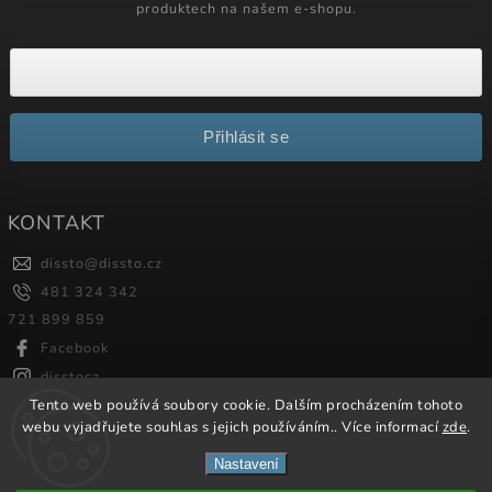
produktech na našem e-shopu.
Přihlásit se
KONTAKT
dissto
@
dissto.cz
481 324 342
721 899 859
Facebook
disstocz
Tento web používá soubory cookie. Dalším procházením tohoto
webu vyjadřujete souhlas s jejich používáním.. Více informací
zde
.
Copyright 2026
Dissto
. Všechna práva vyhrazena.
Nastavení
Vytvořil
Shoptet
| Design
Shoptak.cz.