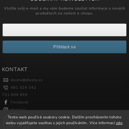
Vložte svůj e-mail a my vám budeme zasílat informace o nových
produktech na našem e-shopu.
Přihlásit se
KONTAKT
dissto
@
dissto.cz
481 324 342
721 899 859
Facebook
disstocz
Tento web používá soubory cookie. Dalším procházením tohoto
webu vyjadřujete souhlas s jejich používáním.. Více informací
zde
.
Copyright 2026
Dissto
. Všechna práva vyhrazena.