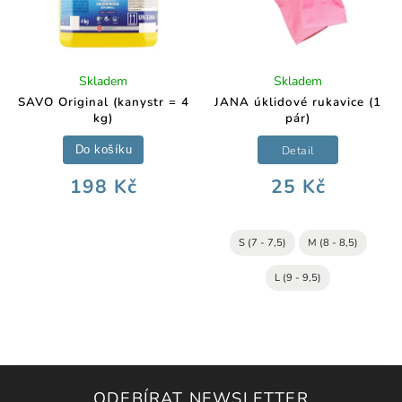
Skladem
Skladem
SAVO Original (kanystr = 4
JANA úklidové rukavice (1
kg)
pár)
Detail
Do košíku
198 Kč
25 Kč
S (7 - 7,5)
M (8 - 8,5)
L (9 - 9,5)
ODEBÍRAT NEWSLETTER