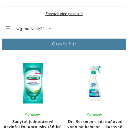
Zobrazit více produktů
Nejprodávanější
Nejlevnější
Otevřít filtr
Nejdražší
Abecedně
Skladem
Skladem
Sanytol jednorázové
Dr. Beckmann odstraňovač
dezinfekční ubrousky (36 ks)
vodního kamene – kuchyně