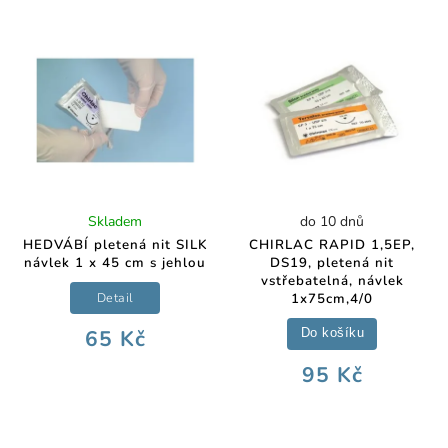
Skladem
do 10 dnů
HEDVÁBÍ pletená nit SILK
CHIRLAC RAPID 1,5EP,
návlek 1 x 45 cm s jehlou
DS19, pletená nit
vstřebatelná, návlek
Detail
1x75cm,4/0
65 Kč
Do košíku
95 Kč