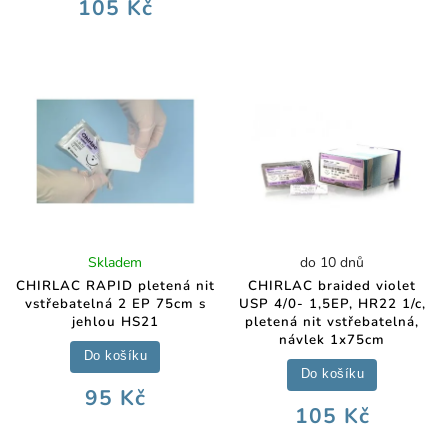
105 Kč
Skladem
do 10 dnů
CHIRLAC RAPID pletená nit
CHIRLAC braided violet
vstřebatelná 2 EP 75cm s
USP 4/0- 1,5EP, HR22 1/c,
jehlou HS21
pletená nit vstřebatelná,
návlek 1x75cm
Do košíku
Do košíku
95 Kč
105 Kč