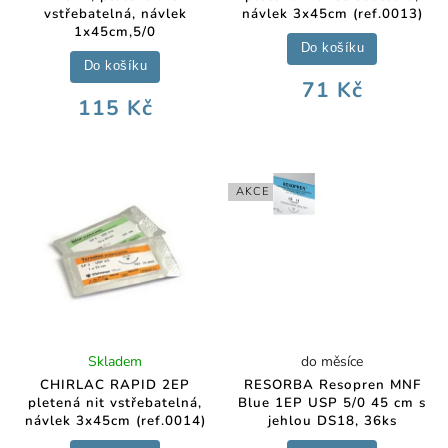
vstřebatelná, návlek
návlek 3x45cm (ref.0013)
1x45cm,5/0
Do košíku
Do košíku
71 Kč
115 Kč
AKCE
Skladem
do měsíce
CHIRLAC RAPID 2EP
RESORBA Resopren MNF
pletená nit vstřebatelná,
Blue 1EP USP 5/0 45 cm s
návlek 3x45cm (ref.0014)
jehlou DS18, 36ks