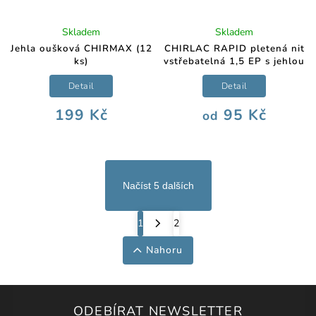
Skladem
Skladem
Jehla oušková CHIRMAX (12
CHIRLAC RAPID pletená nit
ks)
vstřebatelná 1,5 EP s jehlou
Detail
Detail
199 Kč
95 Kč
od
Načíst 5 dalších
1
2
Nahoru
ODEBÍRAT NEWSLETTER