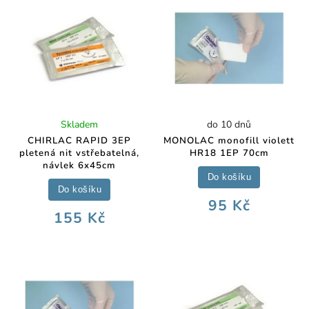
Skladem
do 10 dnů
CHIRLAC RAPID 3EP
MONOLAC monofill violett
pletená nit vstřebatelná,
HR18 1EP 70cm
návlek 6x45cm
Do košíku
Do košíku
95 Kč
155 Kč