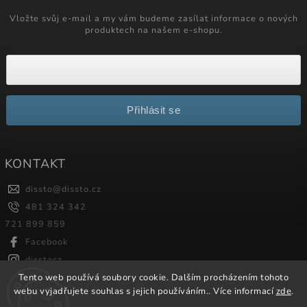
Vložte svůj e-mail a my vám budeme zasílat informace o nových
produktech na našem e-shopu.
Přihlásit se
KONTAKT
dissto
@
dissto.cz
481 324 342
721 899 859
Facebook
disstocz
Tento web používá soubory cookie. Dalším procházením tohoto
webu vyjadřujete souhlas s jejich používáním.. Více informací
zde
.
Copyright 2026
Dissto
. Všechna práva vyhrazena.