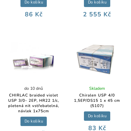
Do košíku
Do košíku
86 Kč
2 555 Kč
do 10 dnů
Skladem
CHIRLAC braided violet
Chiralen USP 4/0
USP 3/0- 2EP, HR22 1/c,
1,5EP/DS15 1 x 45 cm
pletená nit vstřebatelná,
(5107)
návlek 1x75cm
Do košíku
Do košíku
83 Kč