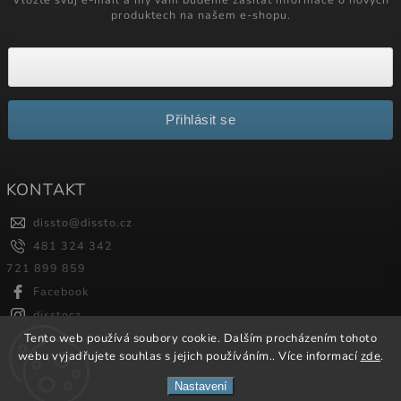
produktech na našem e-shopu.
Přihlásit se
KONTAKT
dissto
@
dissto.cz
481 324 342
721 899 859
Facebook
disstocz
Tento web používá soubory cookie. Dalším procházením tohoto
webu vyjadřujete souhlas s jejich používáním.. Více informací
zde
.
Copyright 2026
Dissto
. Všechna práva vyhrazena.
Nastavení
Vytvořil
Shoptet
| Design
Shoptak.cz.