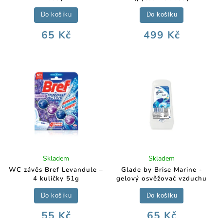
Do košíku
Do košíku
65 Kč
499 Kč
Skladem
Skladem
WC závěs Bref Levandule –
Glade by Brise Marine -
4 kuličky 51g
gelový osvěžovač vzduchu
Do košíku
Do košíku
55 Kč
65 Kč