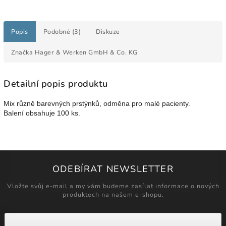
Popis
Podobné (3)
Diskuze
Značka
Hager & Werken GmbH & Co. KG
Detailní popis produktu
Mix různě barevných prstýnků, odměna pro malé pacienty.
Balení obsahuje 100 ks.
ODEBÍRAT NEWSLETTER
Vložte svůj e-mail a my vám budeme zasílat informace o nových
produktech na našem e-shopu.