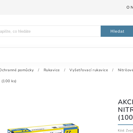
O 
Hledat
Ochranné pomůcky
/
Rukavice
/
Vyšetřovací rukavice
/
Nitrilov
 (100 ks)
AKC
NIT
(100
Kód:
Zvol