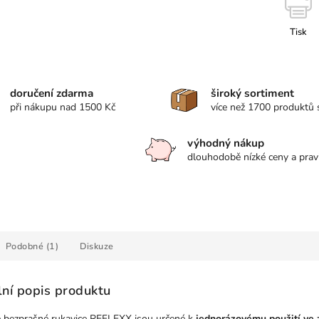
Tisk
doručení zdarma
široký sortiment
při nákupu nad 1500 Kč
více než 1700 produktů
výhodný nákup
dlouhodobě nízké ceny a prav
Podobné (1)
Diskuze
lní popis produktu
vé bezprašné rukavice REFLEXX jsou určené k
jednorázovému použití ve 