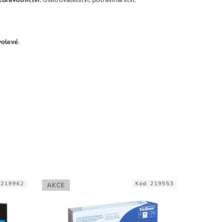
volevé
.
:
219962
Kód:
219553
AKCE