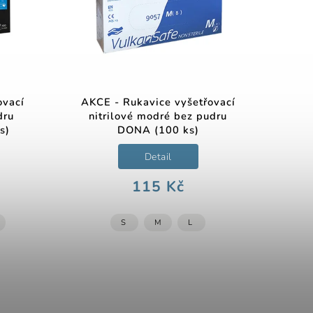
ovací
AKCE - Rukavice vyšetřovací
dru
nitrilové modré bez pudru
s)
DONA (100 ks)
Detail
115 Kč
S
M
L