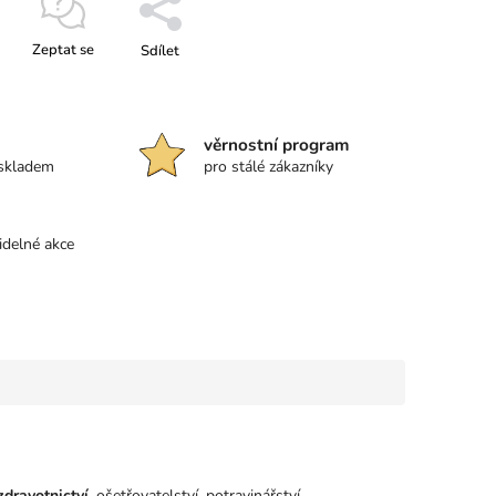
Zeptat se
Sdílet
věrnostní program
 skladem
pro stálé zákazníky
idelné akce
zdravotnictví
, ošetřovatelství, potravinářství,