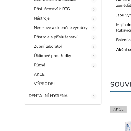
zeměděls
Příslušenství k RTG
Jsou vy
Nástroje
Mají
zdr
Nerezové a skleněné výrobky
Rukavic
Přístroje a příslušenství
Balení 
Zubní laboratoř
Akční c
Úklidové prostředky
Různé
AKCE
SOUVI
VÝPRODEJ
DENTÁLNÍ HYGIENA
AKCE