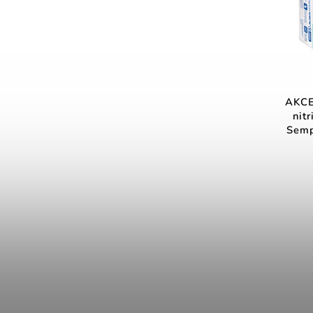
AKCE
nit
Semp