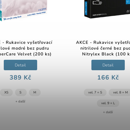
 - Rukavice vyšetřovací
AKCE - Rukavice vyšetř
rilové modré bez pudru
nitrilové černé bez pu
erCare Velvet (200 ks)
Nitrylex Black (100 k
Detail
Detail
389 Kč
166 Kč
XS
S
M
vel. 7 = S
vel. 8 = M
+ další
vel. 9 = L
+ další