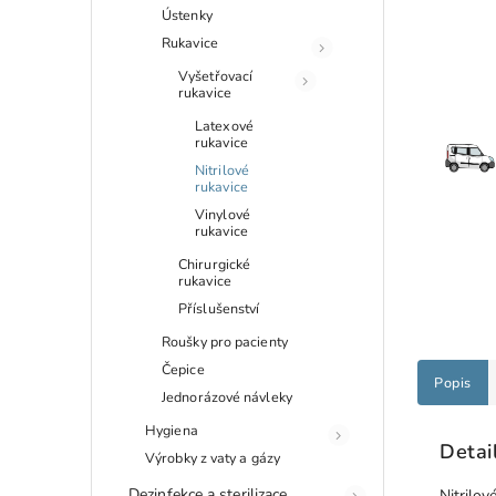
Ústenky
Rukavice
Vyšetřovací
rukavice
Latexové
rukavice
Nitrilové
rukavice
Vinylové
rukavice
Chirurgické
rukavice
Příslušenství
Roušky pro pacienty
Čepice
Popis
Jednorázové návleky
Hygiena
Detai
Výrobky z vaty a gázy
Dezinfekce a sterilizace
Nitrilo