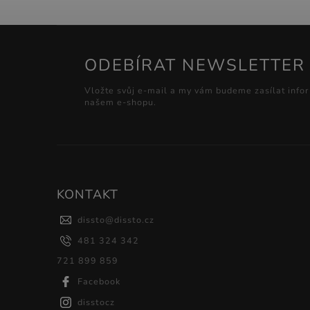
ODEBÍRAT NEWSLETTER
Vložte svůj e-mail a my vám budeme zasílat info
našem e-shopu.
KONTAKT
dissto
@
dissto.cz
481 324 342
721 899 859
Facebook
disstocz