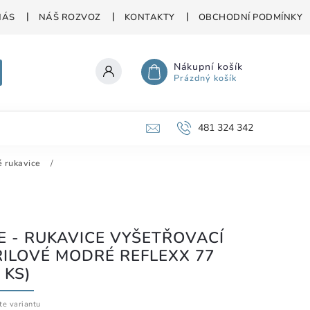
NÁS
NÁŠ ROZVOZ
KONTAKTY
OBCHODNÍ PODMÍNKY
Nákupní košík
Prázdný košík
481 324 342
é rukavice
/
E - RUKAVICE VYŠETŘOVACÍ
RILOVÉ MODRÉ REFLEXX 77
 KS)
te variantu