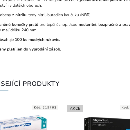
tví i v dalších oborech.
robeny
z nitrilu
, tedy nitril-butadien kaučuku (NBR).
sněné konečky prstů
pro lepší úchop. Jsou
nesterilní, bezprašné a pra
e mají délku 240 mm.
obsahuje
100 ks modrých rukavic.
eny platí jen do vyprodání zásob.
SEJÍCÍ PRODUKTY
Kód:
219763
Kód
AKCE