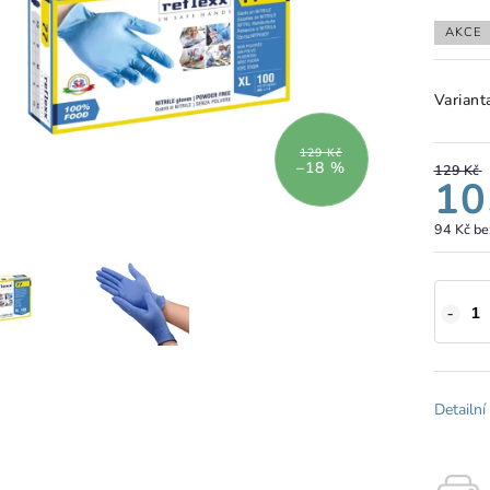
AKCE
Variant
129 Kč
–18 %
129 Kč
10
94 Kč b
Detailní