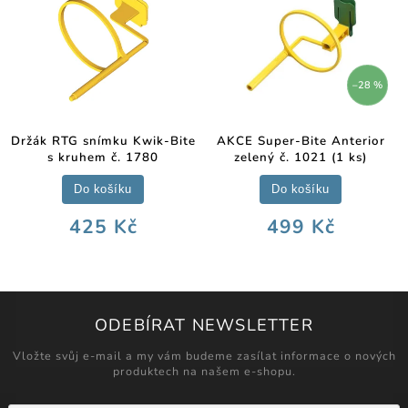
–28 %
Držák RTG snímku Kwik-Bite
AKCE Super-Bite Anterior
s kruhem č. 1780
zelený č. 1021 (1 ks)
Do košíku
Do košíku
425 Kč
499 Kč
ODEBÍRAT NEWSLETTER
Vložte svůj e-mail a my vám budeme zasílat informace o nových
produktech na našem e-shopu.