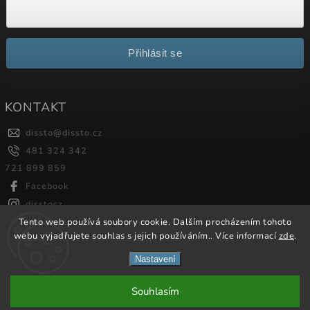
Přihlásit se
KONTAKT
dissto
@
dissto.cz
481 324 342
721 899 859
Facebook
disstocz
Tento web používá soubory cookie. Dalším procházením tohoto
webu vyjadřujete souhlas s jejich používáním.. Více informací
zde
.
Copyright 2026
Dissto
. Všechna práva vyhrazena.
Nastavení
Vytvořil
Shoptet
| Design
Shoptak.cz.
Souhlasím