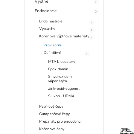
Výplně
Endodoncie
Endo nástroje
Výplachy
Kořenové výplňové materiály
Provizorní
Definitivní
MTA biosealery
Epoxidamin
S hydroxidem
vápenatým
Zink-oxid-eugenol
Silikon - UDMA
Papírové čepy
Gutaperčové čepy
Preparáty pro endodoncii
Kořenové čepy