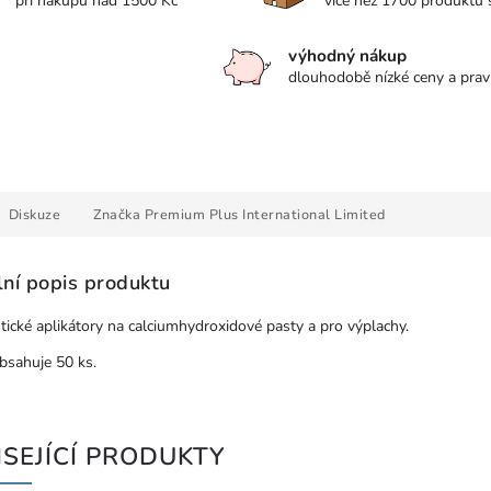
při nákupu nad 1500 Kč
více než 1700 produktů
výhodný nákup
dlouhodobě nízké ceny a prav
Diskuze
Značka
Premium Plus International Limited
lní popis produktu
stické aplikátory na calciumhydroxidové pasty a pro výplachy.
bsahuje 50 ks.
SEJÍCÍ PRODUKTY