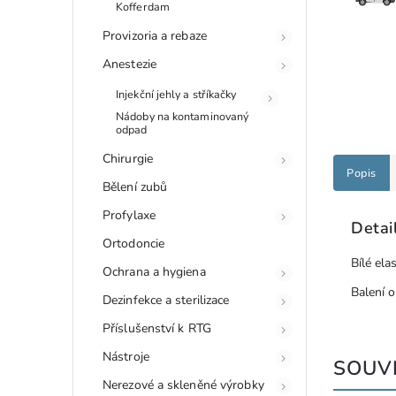
Kofferdam
Provizoria a rebaze
Anestezie
Injekční jehly a stříkačky
Nádoby na kontaminovaný
odpad
Chirurgie
Popis
Bělení zubů
Profylaxe
Detai
Ortodoncie
Bílé ela
Ochrana a hygiena
Balení o
Dezinfekce a sterilizace
Příslušenství k RTG
Nástroje
SOUVI
Nerezové a skleněné výrobky