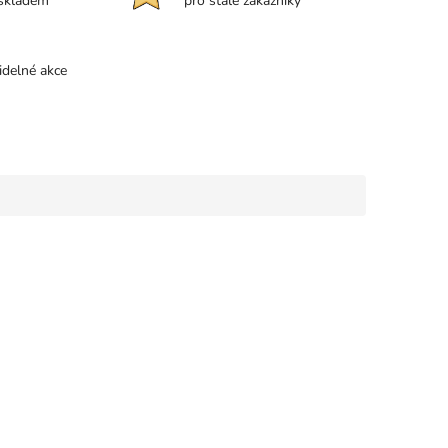
 skladem
pro stálé zákazníky
idelné akce