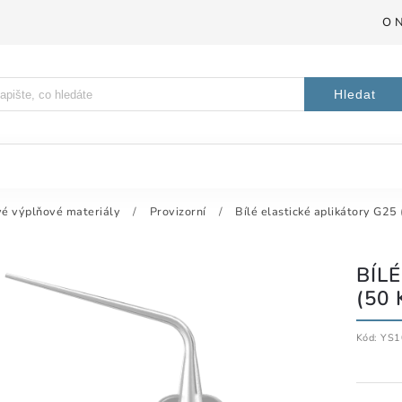
O 
Hledat
é výplňové materiály
/
Provizorní
/
Bílé elastické aplikátory G25 
BÍL
(50 
Kód:
YS1