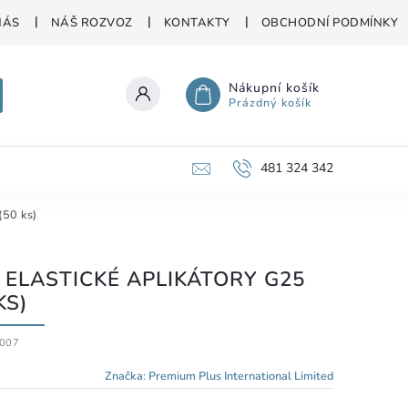
NÁS
NÁŠ ROZVOZ
KONTAKTY
OBCHODNÍ PODMÍNKY
Nákupní košík
Prázdný košík
481 324 342
(50 ks)
É ELASTICKÉ APLIKÁTORY G25
KS)
007
Značka:
Premium Plus International Limited