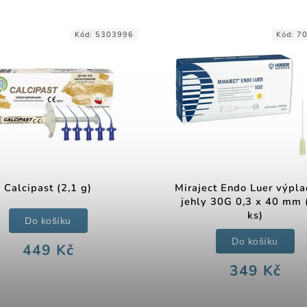
Kód:
5303996
Kód:
7
Calcipast (2,1 g)
Miraject Endo Luer výpl
jehly 30G 0,3 x 40 mm 
ks)
Do košíku
Do košíku
449 Kč
349 Kč