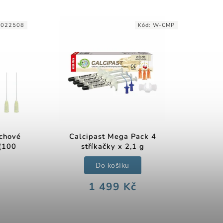
0022508
Kód:
W-CMP
achové
Calcipast Mega Pack 4
(100
stříkačky x 2,1 g
Do košíku
1 499 Kč