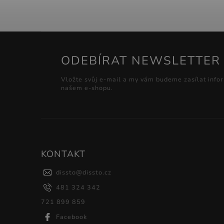
ODEBÍRAT NEWSLETTER
Vložte svůj e-mail a my vám budeme zasílat info
našem e-shopu.
KONTAKT
dissto
@
dissto.cz
481 324 342
721 899 859
Facebook