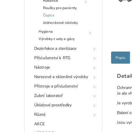
Rukavice
Roušky pro pacienty
Čepice
Jednorázové návleky
Hygiena
Výrobky z vaty a gázy
Dezinfekce a sterilizace
Příslušenství k RTG
Popis
Nástroje
Detai
Nerezové a skleněné výrobky
Přístroje a příslušenství
Ochranná
Je ale v
Zubní laboratoř
Je vyro
Úklidové prostředky
Balení 
Různé
Jsou vy
AKCE