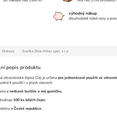
při nákupu nad 1500 Kč
více než 1700 produktů
výhodný nákup
dlouhodobě nízké ceny a prav
Diskuze
Značka
Dina-Hitex spol. s r.o
lní popis produktu
 zdravotnická čepice Clip je určena
pro jednorázové použití ve zdravotn
hodná k použití i v jiných oborech.
bena
z netkané textilie a má gumičku.
obsahuje
100 ks bílých čepic
.
robeny
v České republice.