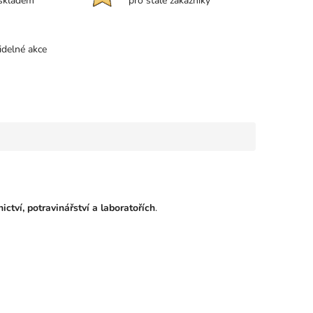
 skladem
pro stálé zákazníky
idelné akce
ictví, potravinářství a laboratořích
.