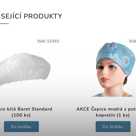
SEJÍCÍ PRODUKTY
Kód:
12202
Kó
ce bílá Baret Standard
AKCE Čepice modrá s po
(100 ks)
kopretin (1 ks)
Do košíku
Do košíku