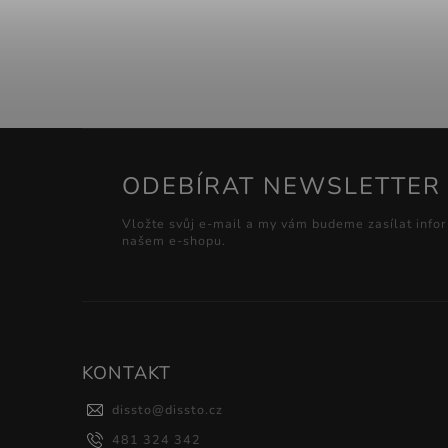
ODEBÍRAT NEWSLETTER
Vložte svůj e-mail a my vám budeme zasílat info
našem e-shopu.
KONTAKT
dissto
@
dissto.cz
481 324 342