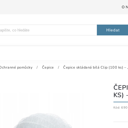
O 
Hledat
Ochranné pomůcky
/
Čepice
/
Čepice skládaná bílá Clip (100 ks) –
ČEP
KS)
Kód:
690