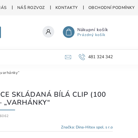
NÁS
NÁŠ ROZVOZ
KONTAKTY
OBCHODNÍ PODMÍNKY
Nákupní košík
Prázdný košík
481 324 342
 „varhánky“
ICE SKLÁDANÁ BÍLÁ CLIP (100
 – „VARHÁNKY“
6062
Značka:
Dina-Hitex spol. s r.o