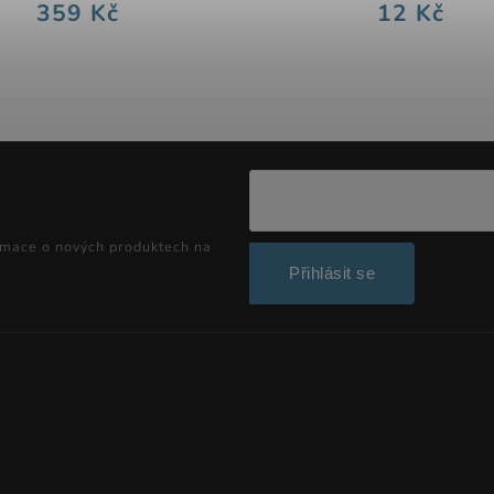
359 Kč
12 Kč
rmace o nových produktech na
Přihlásit se