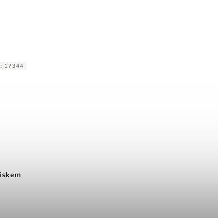
d:
17344
tiskem