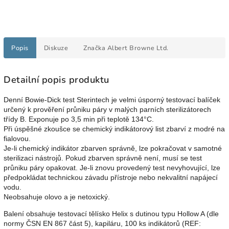
Popis
Diskuze
Značka
Albert Browne Ltd.
Detailní popis produktu
Denní Bowie-Dick test Sterintech je velmi úsporný testovací balíček
určený k prověření průniku páry v malých parních sterilizátorech
třídy B. Exponuje po 3,5 min při teplotě 134
°
C.
Při úspěšné zkoušce se chemický indikátorový list zbarví z modré na
fialovou.
Je-li chemický indikátor zbarven správně, lze pokračovat v samotné
sterilizaci nástrojů. Pokud zbarven správně není, musí se test
průniku páry opakovat. Je-li znovu provedený test nevyhovující, lze
předpokládat technickou závadu přístroje nebo nekvalitní napájecí
vodu.
Neobsahuje olovo a je netoxický.
Balení obsahuje testovací tělísko Helix s dutinou typu Hollow A (dle
normy ČSN EN 867 část 5), kapiláru, 100 ks indikátorů (REF: