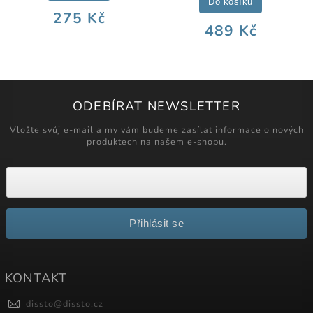
Do košíku
275 Kč
489 Kč
ODEBÍRAT NEWSLETTER
Vložte svůj e-mail a my vám budeme zasílat informace o nových
produktech na našem e-shopu.
Přihlásit se
KONTAKT
dissto
@
dissto.cz