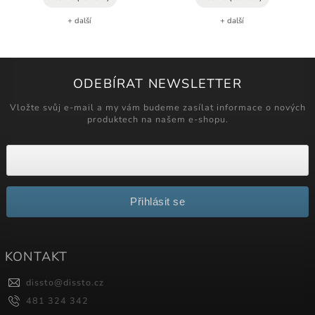
+ další
+ další
ODEBÍRAT NEWSLETTER
Vložte svůj e-mail a my vám budeme zasílat informace o nových
produktech na našem e-shopu.
Přihlásit se
KONTAKT
dissto
@
dissto.cz
481 324 342