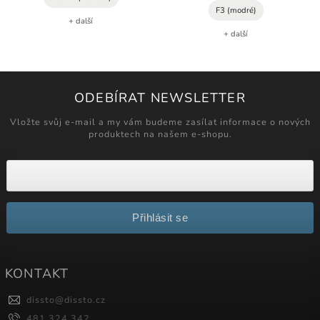
F3 (modré)
+ další
+ další
ODEBÍRAT NEWSLETTER
Vložte svůj e-mail a my vám budeme zasílat informace o nových
produktech na našem e-shopu.
Přihlásit se
KONTAKT
dissto
@
dissto.cz
481 324 342