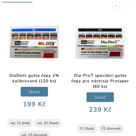
Previous
Next
DiaDent gutta čepy 2%
Dia-ProT speciální gutta
kalibrované (120 ks)
čepy pro nástroje Protaper
(60 ks)
Detail
Detail
199 Kč
239 Kč
vel. 15 (bílé)
vel. 20 (žluté)
F1 (žluté)
F2 (červené)
vel. 25 (červené)