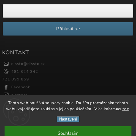
Přihlásit se
KONTAKT
dissto
@
dissto.cz
481 324 342
721 899 859
Facebook
disstocz
Tento web používá soubory cookie. Dalším procházením tohoto
webu vyjadřujete souhlas s jejich používáním.. Více informací
zde
.
Copyright 2026
Dissto
. Všechna práva vyhrazena.
Nastavení
Vytvořil
Shoptet
| Design
Shoptak.cz.
Souhlasím