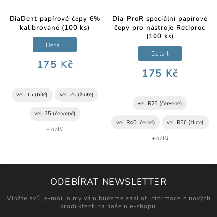
DiaDent papírové čepy 6%
Dia-ProR speciální papírové
kalibrované (100 ks)
čepy pro nástroje Reciproc
(100 ks)
Detail
Detail
175 Kč
175 Kč
vel. 15 (bílé)
vel. 20 (žluté)
vel. R25 (červené)
vel. 25 (červené)
vel. R40 (černé)
vel. R50 (žluté)
+ další
+ další
ODEBÍRAT NEWSLETTER
Vložte svůj e-mail a my vám budeme zasílat informace o nových
produktech na našem e-shopu.