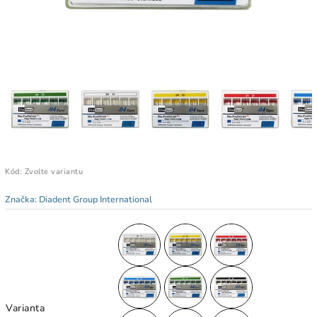
Kód:
Zvolte variantu
Značka:
Diadent Group International
Varianta