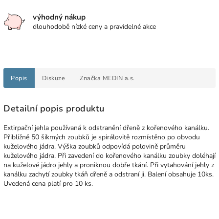
výhodný nákup
dlouhodobě nízké ceny a pravidelné akce
Popis
Diskuze
Značka
MEDIN a.s.
Detailní popis produktu
Extirpační jehla používaná k odstranění dřeně z kořenového kanálku.
Přibližně 50 šikmých zoubků je spirálovitě rozmístěno po obvodu
kuželového jádra. Výška zoubků odpovídá polovině průměru
kuželového jádra. Při zavedení do kořenového kanálku zoubky doléhají
na kuželové jádro jehly a proniknou dobře tkání. Při vytahování jehly z
kanálku zachytí zoubky tkáň dřeně a odstraní ji. Balení obsahuje 10ks.
Uvedená cena platí pro 10 ks.