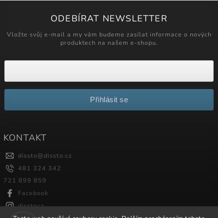
ODEBÍRAT NEWSLETTER
Vložte svůj e-mail a my vám budeme zasílat informace o nových
produktech na našem e-shopu.
Přihlásit se
KONTAKT
dissto
@
dissto.cz
481 324 342
721 899 859
Facebook
disstocz