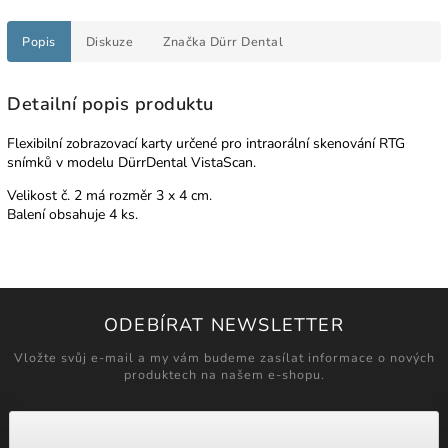
Popis
Diskuze
Značka
Dürr Dental
Detailní popis produktu
Flexibilní zobrazovací karty určené pro intraorální skenování RTG
snímků v modelu DürrDental VistaScan.
Velikost č. 2 má rozměr 3 x 4 cm.
Balení obsahuje 4 ks.
ODEBÍRAT NEWSLETTER
Vložte svůj e-mail a my vám budeme zasílat informace o nových
produktech na našem e-shopu.