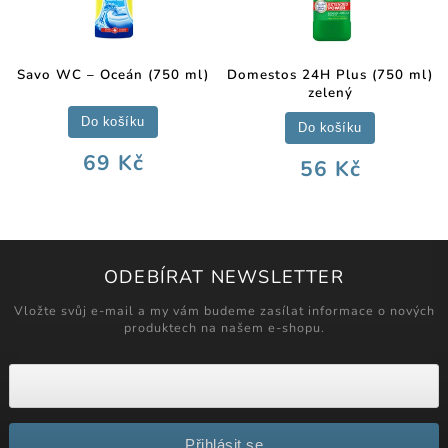
Savo WC – Oceán (750 ml)
Domestos 24H Plus (750 ml)
zelený
Do košíku
Do košíku
69 Kč
56 Kč
ODEBÍRAT NEWSLETTER
Vložte svůj e-mail a my vám budeme zasílat informace o nových
produktech na našem e-shopu.
Přihlásit se