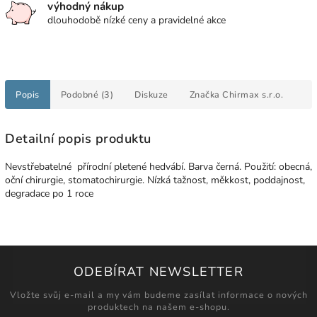
výhodný nákup
dlouhodobě nízké ceny a pravidelné akce
Popis
Podobné (3)
Diskuze
Značka
Chirmax s.r.o.
Detailní popis produktu
Nevstřebatelné přírodní pletené hedvábí. Barva černá. Použití: obecná,
oční chirurgie, stomatochirurgie. Nízká tažnost, měkkost, poddajnost,
degradace po 1 roce
ODEBÍRAT NEWSLETTER
Vložte svůj e-mail a my vám budeme zasílat informace o nových
produktech na našem e-shopu.