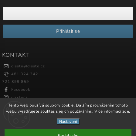
Přihlásit se
KONTAKT
dissto
@
dissto.cz
481 324 342
721 899 859
Facebook
disstocz
Tento web používá soubory cookie. Dalším procházením tohoto
webu vyjadřujete souhlas s jejich používáním.. Více informací
zde
.
Copyright 2026
Dissto
. Všechna práva vyhrazena.
Nastavení
Vytvořil
Shoptet
| Design
Shoptak.cz.
Souhlasím