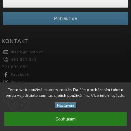
Přihlásit se
KONTAKT
dissto
@
dissto.cz
481 324 342
721 899 859
Facebook
disstocz
Tento web používá soubory cookie. Dalším procházením tohoto
webu vyjadřujete souhlas s jejich používáním.. Více informací
zde
.
Copyright 2026
Dissto
. Všechna práva vyhrazena.
Nastavení
Vytvořil
Shoptet
| Design
Shoptak.cz.
Souhlasím