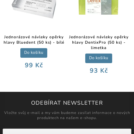
Jednorázové návleky opěrky
Jednorázové návleky opěrky
hlavy Bluedent (50 ks) - bílé
hlavy DentixPro (50 ks) -
limetka
Do košíku
Do košíku
99 Kč
93 Kč
ODEBÍRAT NEWSLETTER
Vložte svůj e-mail a my vám budeme zasílat informace o nových
produktech na našem e-shopu.