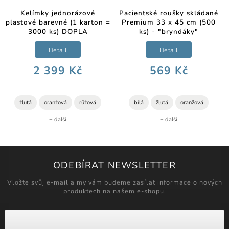
Kelímky jednorázové
Pacientské roušky skládané
plastové barevné (1 karton =
Premium 33 x 45 cm (500
3000 ks) DOPLA
ks) - "bryndáky"
Detail
Detail
2 399 Kč
569 Kč
žlutá
oranžová
růžová
bílá
žlutá
oranžová
+ další
+ další
ODEBÍRAT NEWSLETTER
Vložte svůj e-mail a my vám budeme zasílat informace o nových
produktech na našem e-shopu.