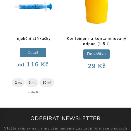
Injekční stříkačky
Kontejner na kontaminovaný
odpad (1,5 l)
Detail
Do košíku
116 Kč
od
29 Kč
2 ml
5 ml
10 ml
+ další
ODEBÍRAT NEWSLETTER
Vložte svůj e-mail a my vám budeme zasílat informace o nových