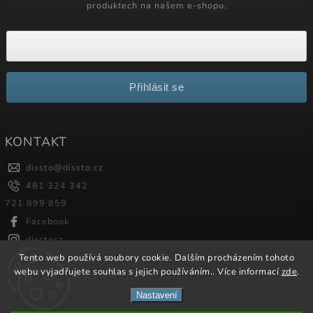
produktech na našem e-shopu.
Přihlásit se
KONTAKT
dissto
@
dissto.cz
481 324 342
721 899 859
Facebook
disstocz
Tento web používá soubory cookie. Dalším procházením tohoto
webu vyjadřujete souhlas s jejich používáním.. Více informací
zde
.
Copyright 2026
Dissto
. Všechna práva vyhrazena.
Nastavení
Vytvořil
Shoptet
| Design
Shoptak.cz.