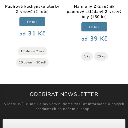
Papírové kuchyňské utěrky
Harmony Z-Z ručník
2-vrstvé (2 role)
papírový skládaný 2-vrstvý
bílý (150 ks)
Detail
Detail
31 Kč
od
39 Kč
od
1 balení = 2 role
1 ks
20 ks
10 balení = 20 rolí
ODEBÍRAT NEWSLETTER
Vložte svůj e-mail a my vám budeme zasílat informace o nových
produktech na našem e-shopu.