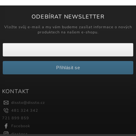
ODEBÍRAT NEWSLETTER
Vložte svůj e-mail a my vám budeme zasílat informace o nových
produktech na našem e-shopu.
Přihlásit se
KONTAKT
dissto
@
dissto.cz
481 324 342
721 899 859
Facebook
disstocz