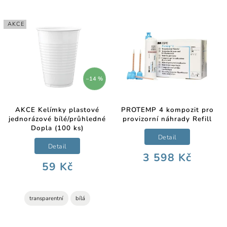
AKCE
–14 %
AKCE Kelímky plastové
PROTEMP 4 kompozit pro
jednorázové bílé/průhledné
provizorní náhrady Refill
Dopla (100 ks)
Detail
Detail
3 598 Kč
59 Kč
transparentní
bílá