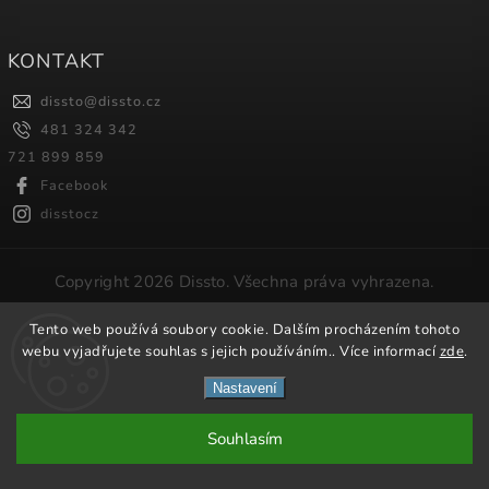
KONTAKT
dissto
@
dissto.cz
481 324 342
721 899 859
Facebook
disstocz
Copyright 2026
Dissto
. Všechna práva vyhrazena.
Vytvořil
Shoptet
| Design
Shoptak.cz.
Tento web používá soubory cookie. Dalším procházením tohoto
webu vyjadřujete souhlas s jejich používáním.. Více informací
zde
.
Nastavení
Souhlasím