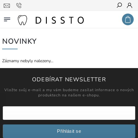
Hledat
NOVINKY
Záznamy nebyly nalezeny...
ODEBÍRAT NEWSLETTER
Vložte svůj e-mail a my vám budeme zasílat informace o nových
produktech na našem e-shopu.
Přihlásit se