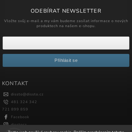
ODEBÍRAT NEWSLETTER
Vložte svůj e-mail a my vám budeme zasílat informace o nových
produktech na našem e-shopu.
Přihlásit se
KONTAKT
dissto
@
dissto.cz
481 324 342
721 899 859
Facebook
disstocz