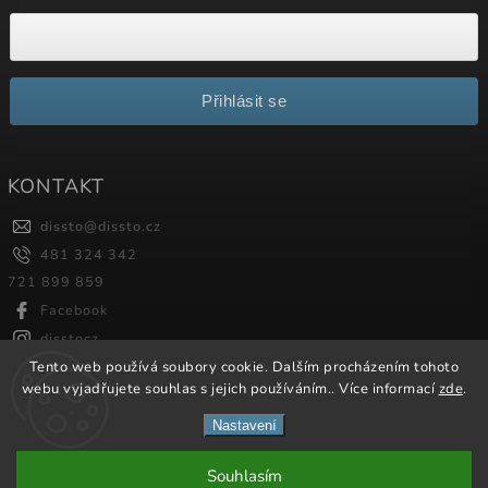
Přihlásit se
KONTAKT
dissto
@
dissto.cz
481 324 342
721 899 859
Facebook
disstocz
Tento web používá soubory cookie. Dalším procházením tohoto
webu vyjadřujete souhlas s jejich používáním.. Více informací
zde
.
Copyright 2026
Dissto
. Všechna práva vyhrazena.
Nastavení
Vytvořil
Shoptet
| Design
Shoptak.cz.
Souhlasím