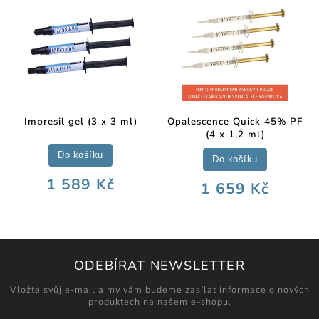
Impresil gel (3 x 3 ml)
Opalescence Quick 45% PF
(4 x 1,2 ml)
Do košíku
Do košíku
1 589 Kč
1 659 Kč
ODEBÍRAT NEWSLETTER
Vložte svůj e-mail a my vám budeme zasílat informace o nových
produktech na našem e-shopu.