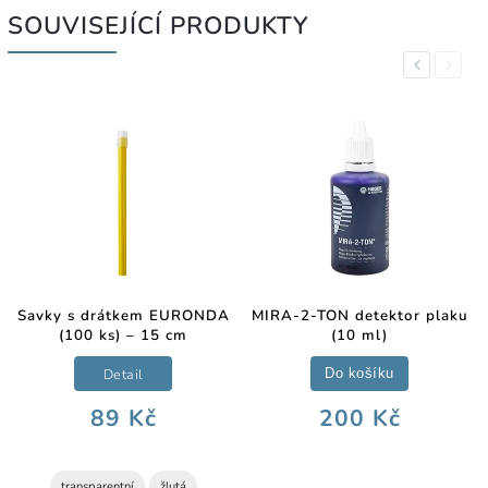
SOUVISEJÍCÍ PRODUKTY
Previous
Next
Savky s drátkem EURONDA
MIRA-2-TON detektor plaku
(100 ks) – 15 cm
(10 ml)
Detail
Do košíku
89 Kč
200 Kč
transparentní
žlutá