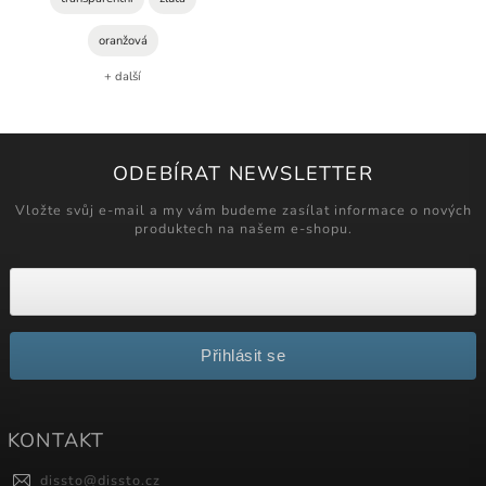
oranžová
+ další
ODEBÍRAT NEWSLETTER
Vložte svůj e-mail a my vám budeme zasílat informace o nových
produktech na našem e-shopu.
Přihlásit se
KONTAKT
dissto
@
dissto.cz