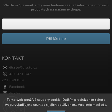
Vložte svůj e-mail a my vám budeme zasílat informace o nových
produktech na našem e-shopu.
Přihlásit se
KONTAKT
dissto
@
dissto.cz
481 324 342
721 899 859
Facebook
disstocz
Tento web používá soubory cookie. Dalším procházením tohoto
webu vyjadřujete souhlas s jejich používáním.. Více informací
zde
.
Copyright 2026
Dissto
. Všechna práva vyhrazena.