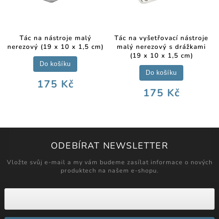
Tác na nástroje malý
Tác na vyšetřovací nástroje
nerezový (19 x 10 x 1,5 cm)
malý nerezový s drážkami
(19 x 10 x 1,5 cm)
Do košíku
Do košíku
175 Kč
175 Kč
ODEBÍRAT NEWSLETTER
Vložte svůj e-mail a my vám budeme zasílat informace o nových
produktech na našem e-shopu.