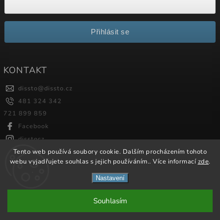
Přihlásit se
KONTAKT
dissto
@
dissto.cz
481 324 342
721 899 859
Facebook
disstocz
Tento web používá soubory cookie. Dalším procházením tohoto
webu vyjadřujete souhlas s jejich používáním.. Více informací
zde
.
Copyright 2026
Dissto
. Všechna práva vyhrazena.
Nastavení
Vytvořil
Shoptet
| Design
Shoptak.cz.
Souhlasím