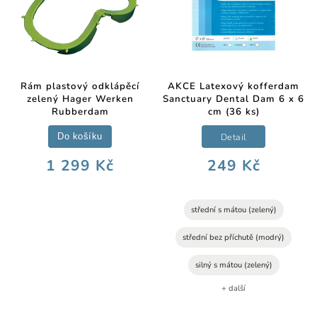
Rám plastový odklápěcí
AKCE Latexový kofferdam
zelený Hager Werken
Sanctuary Dental Dam 6 x 6
Rubberdam
cm (36 ks)
Detail
Do košíku
1 299 Kč
249 Kč
střední s mátou (zelený)
střední bez příchutě (modrý)
silný s mátou (zelený)
+ další