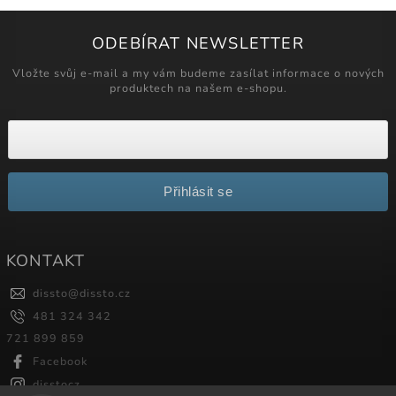
ODEBÍRAT NEWSLETTER
Vložte svůj e-mail a my vám budeme zasílat informace o nových
produktech na našem e-shopu.
Přihlásit se
KONTAKT
dissto
@
dissto.cz
481 324 342
721 899 859
Facebook
disstocz