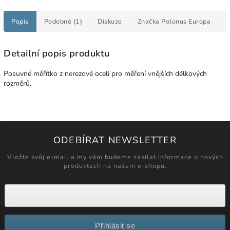
Popis
Podobné (1)
Diskuze
Značka
Polonus Europa
Detailní popis produktu
Posuvné měřítko z nerezové oceli pro měření vnějších délkových
rozměrů.
ODEBÍRAT NEWSLETTER
Vložte svůj e-mail a my vám budeme zasílat informace o nových
produktech na našem e-shopu.
Přihlásit se