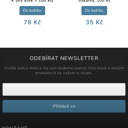
K (A5 blok = 100 ks)
tiskárny, 100 ks
Do košíku
Do košíku
78 Kč
35 Kč
ODEBÍRAT NEWSLETTER
Vložte svůj e-mail a my vám budeme zasílat informace o nových
produktech na našem e-shopu.
Přihlásit se